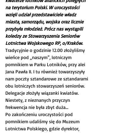
kwaterze lotników alianckich poległych 
na terytorium Polski. W uroczystości 
wzięli udział przedstawiciele władz 
miasta, samorządu, wojska oraz licznie 
przybyła młodzież. Prócz nas wystąpili 
koledzy ze Stowarzyszenia Seniorów 
Lotnictwa Wojskowego RP, o/Kraków.
Tradycyjnie o godzinie 12.00 złożyliśmy 
wieńce pod „naszym”, lotniczym 
pomnikiem w Parku Lotników, przy alei 
Jana Pawła II. I tu również towarzyszyły 
nam poczty sztandarowe ze sztandarami 
obu lotniczych stowarzyszeń seniorów. 
Delegacje złożyły wiązanki kwiatów. 
Niestety, z nieznanych przyczyn 
frekwencja nie była zbyt duża…
Po zakończeniu uroczystości pod 
pomnikiem udaliśmy się do Muzeum 
Lotnictwa Polskiego, gdzie dyrektor, 