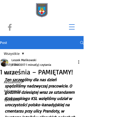
Post
Wszystkie
Leszek Mańkowski
Wszystkie
3 wrz 2017
1 minut(y) czytania
1 września – PAMIĘTAMY!
Relacje
Ten szczególny dla nas dzień 
Aktualności
spędziliśmy nadzwyczaj pracowicie. O 
Informacje
godzinie dziesiątej wraz ze sztandarem 
Krakowskiego KSL wzięliśmy udział w 
Spotkania
uroczystości polsko-kanadyjskiej na 
cmentarzu przy ulicy Prandoty, w 