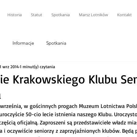
Historia
Statut
Spotkania
Marsz Lotników
Kontakt
i
Informacje
Spotkania
11 wrz 2014
1 minut(y) czytania
cie Krakowskiego Klubu Se
a
9 września, w gościnnych progach Muzeum Lotnictwa Pols
roczyście 50-cio lecie istnienia naszego Klubu. Uroczyst
 częścią oficjalną. Zaproszeni są przedstawiciele władz mias
i oczywiście seniorzy z zaprzyjaźnionych klubów. Będą 