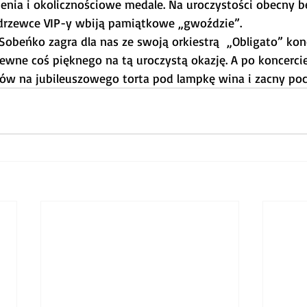
enia i okolicznościowe medale. Na uroczystości obecny b
 drzewce VIP-y wbiją pamiątkowe „gwoździe”.
Sobeńko zagra dla nas ze swoją orkiestrą  „Obligato” konc
pewne coś pięknego na tą uroczystą okazję. A po koncerci
ów na jubileuszowego torta pod lampkę wina i zacny poc