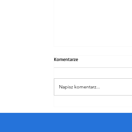
Komentarze
Napisz komentarz...
Koncert finałowy
Jubileuszowego 20. "Summer
Music Festival"