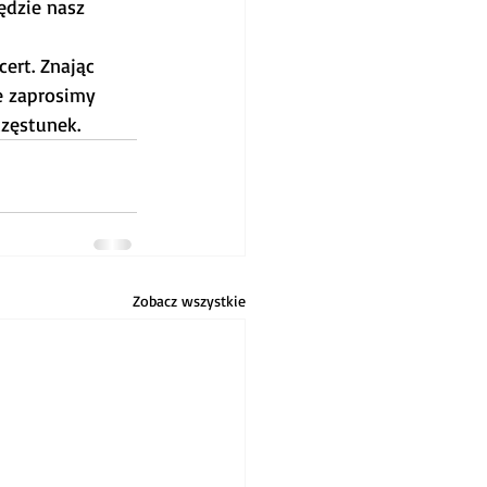
ędzie nasz 
ert. Znając 
e zaprosimy 
zęstunek.
Zobacz wszystkie