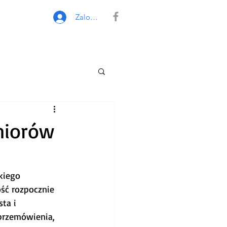
Zaloguj się
niorów
kiego 
ość rozpocznie 
ta i 
przemówienia, 