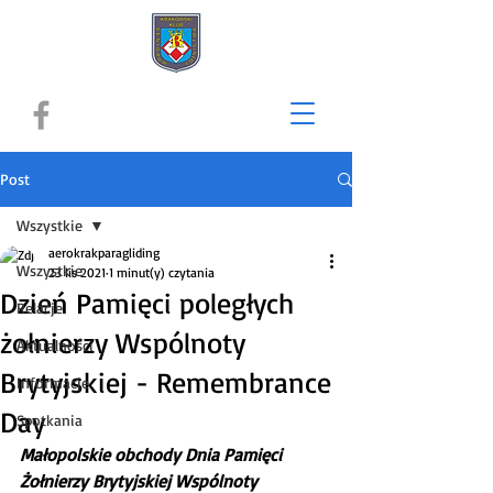
Post
Wszystkie
aerokrakparagliding
Wszystkie
23 lis 2021
1 minut(y) czytania
Dzień Pamięci poległych
Relacje
żołnierzy Wspólnoty
Aktualności
Brytyjskiej - Remembrance
Informacje
Day
Spotkania
Małopolskie obchody Dnia Pamięci 
Żołnierzy Brytyjskiej Wspólnoty  