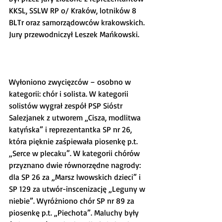
KKSL, SSLW RP o/ Kraków, lotników 8 
BLTr oraz samorządowców krakowskich. 
Jury przewodniczył Leszek Mańkowski.
Wyłoniono zwycięzców – osobno w 
kategorii: chór i solista. W kategorii 
solistów wygrał zespół PSP Sióstr 
Salezjanek z utworem „Cisza, modlitwa 
katyńska” i reprezentantka SP nr 26, 
która pięknie zaśpiewała piosenkę p.t. 
„Serce w plecaku”. W kategorii chórów 
przyznano dwie równorzędne nagrody: 
dla SP 26 za „Marsz lwowskich dzieci” i 
SP 129 za utwór-inscenizację „Leguny w 
niebie”. Wyróżniono chór SP nr 89 za 
piosenkę p.t. „Piechota”. Maluchy były 