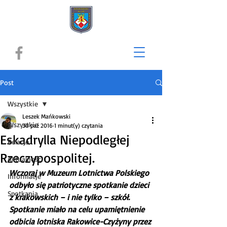
Post
Wszystkie
Leszek Mańkowski
Wszystkie
30 paź 2016
1 minut(y) czytania
Eskadrylla Niepodległej
Relacje
Rzeczypospolitej.
Aktualności
Wczoraj w Muzeum Lotnictwa Polskiego 
Informacje
odbyło się patriotyczne spotkanie dzieci 
Spotkania
z krakowskich – i nie tylko – szkół. 
Spotkanie miało na celu upamiętnienie 
odbicia lotniska Rakowice-Czyżyny przez 