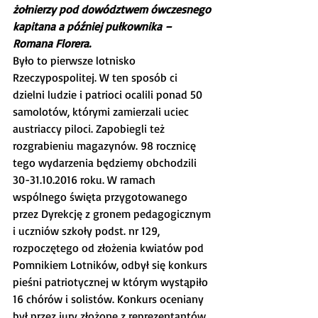
żołnierzy pod dowództwem ówczesnego 
kapitana a później pułkownika – 
Romana Florera.
Było to pierwsze lotnisko 
Rzeczypospolitej. W ten sposób ci 
dzielni ludzie i patrioci ocalili ponad 50 
samolotów, którymi zamierzali uciec 
austriaccy piloci. Zapobiegli też 
rozgrabieniu magazynów. 98 rocznicę 
tego wydarzenia będziemy obchodzili 
30-31.10.2016 roku. W ramach 
wspólnego święta przygotowanego 
przez Dyrekcję z gronem pedagogicznym 
i uczniów szkoły podst. nr 129, 
rozpoczętego od złożenia kwiatów pod 
Pomnikiem Lotników, odbył się konkurs 
pieśni patriotycznej w którym wystąpiło 
16 chórów i solistów. Konkurs oceniany 
był przez jury złożone z reprezentantów 