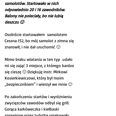
samolotów. Startowało w nich 
odpowiednio 20 i 16 zawodników. 
Balony nie poleciały, bo nie lubią 
deszczu 🙂
Osobiście startowałem  samolotem 
Cessna 152, bo mój samolot z zimna się 
znarowił, i nie dał uruchomić 🙂
Mimo braku wlatania w ten typ  udało 
mi się zająć 3 miejsce, z którego bardzo 
się cieszę 🙂 Dziękuję instr. Mirkowi 
Kosierkiewiczowi, który był moim 
„bezpiecznikiem” i wierzył we mnie 🙂
Po zakończeniu startów i wyróżnieniu 
zwycięzców zawodów odbył się grill. 
Gorąca karkóweczka i kiełbaski 
sprawione przez Judytkę smakowały 