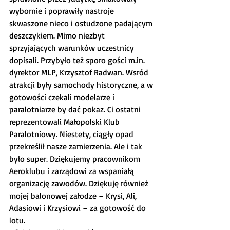
wybornie i poprawiły nastroje 
skwaszone nieco i ostudzone padającym 
deszczykiem. Mimo niezbyt 
sprzyjających warunków uczestnicy 
dopisali. Przybyło też sporo gości m.in. 
dyrektor MLP, Krzysztof Radwan. Wsród 
atrakcji były samochody historyczne, a w 
gotowości czekali modelarze i 
paralotniarze by dać pokaz. Ci ostatni 
reprezentowali Małopolski Klub 
Paralotniowy. Niestety, ciągły opad 
przekreślił nasze zamierzenia. Ale i tak 
było super. Dziękujemy pracownikom 
Aeroklubu i zarządowi za wspaniałą 
organizację zawodów. Dziękuję również 
mojej balonowej załodze – Krysi, Ali, 
Adasiowi i Krzysiowi – za gotowość do 
lotu.