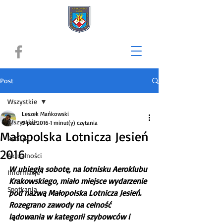
Post
Wszystkie
Leszek Mańkowski
Wszystkie
9 paź 2016
1 minut(y) czytania
Małopolska Lotnicza Jesień
Relacje
2016
Aktualności
W ubiegłą sobotę, na lotnisku Aeroklubu 
Informacje
Krakowskiego, miało miejsce wydarzenie 
Spotkania
pod nazwą Małopolska Lotnicza Jesień. 
Rozegrano zawody na celność 
lądowania w kategorii szybowców i 