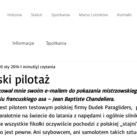
Historia
Statut
Spotkania
Marsz Lotników
Kontakt
i
Informacje
Spotkania
20 sty 2014
1 minut(y) czytania
ki pilotaż
kował mnie swoim e-mailem do pokazania mistrzowskiego
u francuskiego asa – Jean Baptiste Chandeliera. 
jest pilotem testowym polskiej firmy Dudek Paragliders,  
aralotnie na świecie do latania z napędami i ogólnie silni
e wszystkie fikołki oczywiście pochodzi z polskiej „stajni”
o jest pewne. Ani szybowcem, ani samolotem takich sztuc