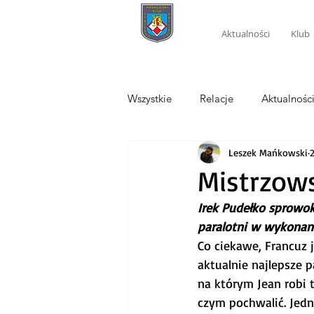
Aktualności
Klub
Wszystkie
Relacje
Aktualnośc
Leszek Mańkowski
Mistrzows
Irek Pudełko sprowo
paralotni w wykonani
Co ciekawe, Francuz 
aktualnie najlepsze p
na którym Jean robi t
czym pochwalić. Jedn