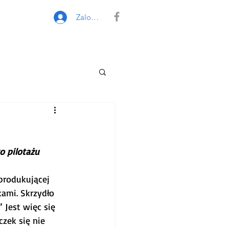
Zaloguj się
 pilotażu 
produkującej 
kami. Skrzydło 
 Jest więc się 
zek się nie 