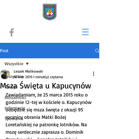
Post
Wszystkie
Leszek Mańkowski
Wszystkie
10 mar 2015
1 minut(y) czytania
Msza Święta u Kapucynów
Relacje
Zawiadamiam, że 25 marca 2015 roku o 
Aktualności
godzinie 12-tej w kościele o. Kapucynów 
Informacje
odbędzie się msza święta z okazji 95 
rocznicy obrania Matki Bożej 
Spotkania
Loretańskiej na patronkę lotników. Na 
mszę serdecznie zaprasza o. Dominik 