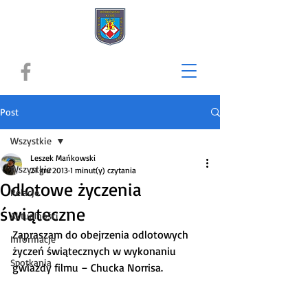
Post
Wszystkie
Leszek Mańkowski
Wszystkie
21 gru 2013
1 minut(y) czytania
Odlotowe życzenia
Relacje
świąteczne
Aktualności
Zapraszam do obejrzenia odlotowych 
Informacje
życzeń świątecznych w wykonaniu 
Spotkania
gwiazdy filmu – Chucka Norrisa.