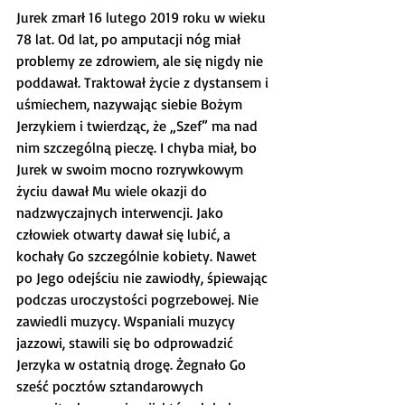
Jurek zmarł 16 lutego 2019 roku w wieku 
78 lat. Od lat, po amputacji nóg miał 
problemy ze zdrowiem, ale się nigdy nie 
poddawał. Traktował życie z dystansem i 
uśmiechem, nazywając siebie Bożym 
Jerzykiem i twierdząc, że „Szef” ma nad 
nim szczególną pieczę. I chyba miał, bo 
Jurek w swoim mocno rozrywkowym 
życiu dawał Mu wiele okazji do 
nadzwyczajnych interwencji. Jako 
człowiek otwarty dawał się lubić, a 
kochały Go szczególnie kobiety. Nawet 
po Jego odejściu nie zawiodły, śpiewając 
podczas uroczystości pogrzebowej. Nie 
zawiedli muzycy. Wspaniali muzycy 
jazzowi, stawili się bo odprowadzić 
Jerzyka w ostatnią drogę. Żegnało Go 
sześć pocztów sztandarowych 