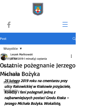
Post
Wszystkie
Leszek Mańkowski
Wszystkie
25 lut 2019
1 minut(y) czytania
Ostatnie pożegnanie Jerzego
Relacje
Michała Bożyka
Aktualności
25 lutego 2019 roku na cmentarzu przy 
Informacje
ulicy Rakowickiej w Krakowie przyjaciele, 
Spotkania
koledzy i fani pożegnali jedną z 
najbarwniejszych postaci Grodu Kraka – 
Jerzego Michała Bożyka. Wokalistę, 