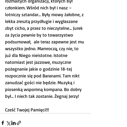
rozmaitych organizacji, których był 
członkiem. Wśród nich był i nasz – 
lotniczy sztandar… Były mowy żałobne, z 
lekka zresztą przydługie i wygłaszane 
zbyt cicho, a przez to nieczytelne… Jurek 
za życia pewnie by to towarzystwo 
podsumował,  ale teraz zapewne jest mu 
wszystko jedno. Mamroczą, czy nie, to 
już dla Niego nieistotne. Istotne 
natomiast jest jazzowe, muzyczne 
pożegnanie jakie o godzinie 18-tej 
rozpocznie się pod Baranami. Tam nikt 
zanudzać gości nie będzie. Muzyką i 
piosenką wspomną kompana. Bo dobry 
był… I niech tak zostanie. Żegnaj Jerzy!
Cześć Twojej Pamięci!!!