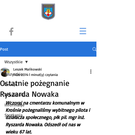
Post
Wszystkie
Leszek Mańkowski
Wszystkie
1 cze 2014
1 minut(y) czytania
Ostatnie pożegnanie
Relacje
Ryszarda Nowaka
Aktualności
Wczoraj na cmentarzu komunalnym w 
Informacje
Krośnie pożegnaliśmy wybitnego pilota i 
Spotkania
działacza społecznego, płk pil. mgr inż. 
Ryszarda Nowaka. Odszedł od nas w 
wieku 67 lat.