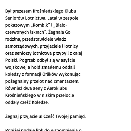
Był prezesem Krośnieńskiego Klubu 
Seniorów Lotnictwa. Latał w zespole 
pokazowym „Rombik” i „Biało-
czerwonych iskrach”. Żegnała Go 
rodzina, przedstawiciele władz 
samorządowych, przyjaciele i lotnicy 
oraz seniorzy lotnictwa przybyli z całej 
Polski. Pogrzeb odbył się w asyście 
wojskowej a hołd zmarłemu oddali 
koledzy z formacji Orlików wykonując 
pożegnalny przelot nad cmentarzem. 
Również dwa aeny z Aeroklubu 
Krośnieńskiego w niskim przelocie 
oddały cześć Koledze.
Żegnaj przyjacielu! Cześć Twojej pamięci.
Poniżej podaję link do wspomnienia o 