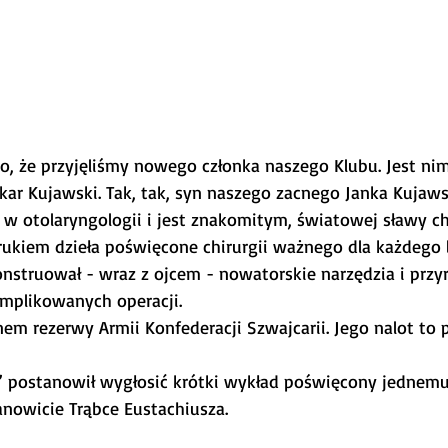
o, że przyjęliśmy nowego członka naszego Klubu. Jest ni
kar Kujawski. Tak, tak, syn naszego zacnego Janka Kujaws
ę w otolaryngologii i jest znakomitym, światowej sławy ch
kiem dzieła poświęcone chirurgii ważnego dla każdego l
konstruował - wraz z ojcem - nowatorskie narzędzia i przy
mplikowanych operacji.
nem rezerwy Armii Konfederacji Szwajcarii. Jego nalot to
” postanowił wygłosić krótki wykład poświęcony jednem
anowicie Trąbce Eustachiusza.