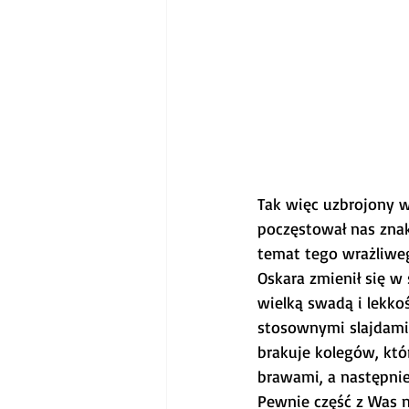
Tak więc uzbrojony w
poczęstował nas zna
temat tego wrażliweg
Oskara zmienił się 
wielką swadą i lekko
stosownymi slajdami
brakuje kolegów, któr
brawami, a następnie
Pewnie część z Was n