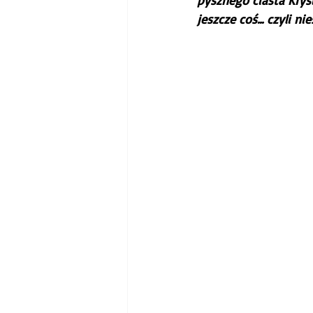
pysznego ciasta Krys
jeszcze coś... czyli ni