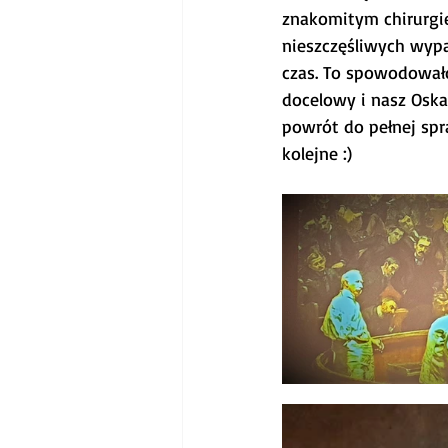
znakomitym chirurgie
nieszczęśliwych wypa
czas. To spowodowało
docelowy i nasz Oska
powrót do pełnej spr
kolejne :)