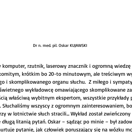
Dr n. med. pil. Oskar KUJAWSKI
 komputer, rzutnik, laserowy znacznik i ogromną wiedzę
komitym, krótkim bo 20-to minutowym, ale treściwym w
o i skomplikowanego organu słuchu.  Z miłego i sympaty
w świetnego wykładowcę omawiającego skomplikowane za
ścią właściwą wybitnym ekspertom, wszystkie przykłady p
. Słuchaliśmy wszyscy z ogromnym zainteresowaniem, bo 
zy w lotnictwie słuch stracili... Wykład został zwieńczon
 długą litanią pytań. Oskar – sądząc po minie – był zadow
urtuje pytanie, jak człowiek poruszający się na wózku m