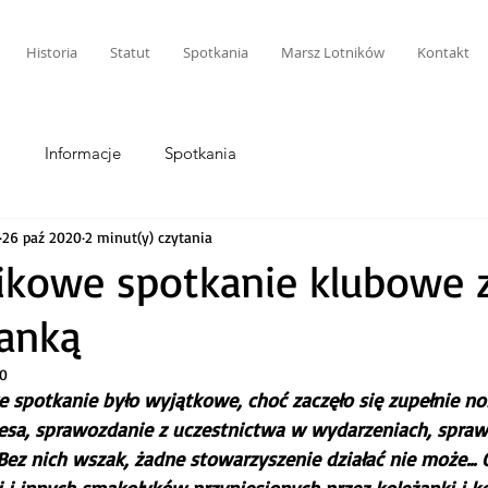
Historia
Statut
Spotkania
Marsz Lotników
Kontakt
i
Informacje
Spotkania
26 paź 2020
2 minut(y) czytania
ikowe spotkanie klubowe 
ianką
20
 spotkanie było wyjątkowe, choć zaczęło się zupełnie nor
esa, sprawozdanie z uczestnictwa w wydarzeniach, spraw
:) Bez nich wszak, żadne stowarzyszenie działać nie może... 