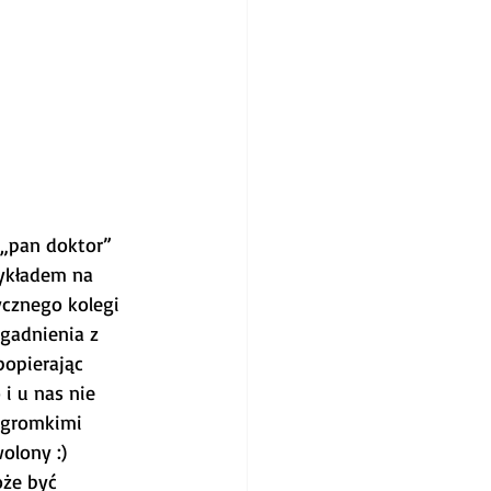
 „pan doktor” 
ykładem na 
cznego kolegi 
gadnienia z 
opierając 
i u nas nie 
y gromkimi 
olony :)
oże być 