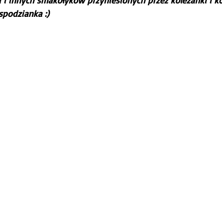
i i innych smakołyków przyniesionych przez koleżanki i k
espodzianka :)