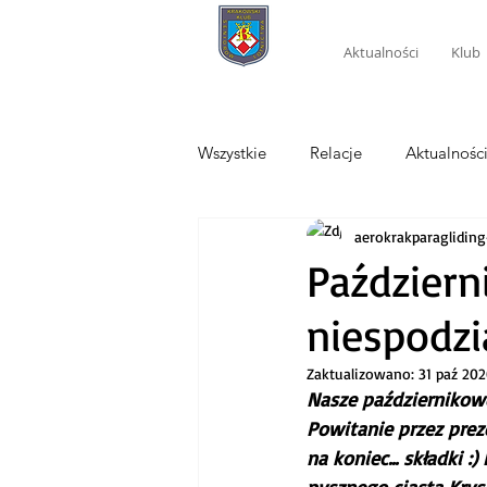
Aktualności
Klub
Wszystkie
Relacje
Aktualnośc
aerokrakparagliding
Październ
niespodz
Zaktualizowano:
31 paź 20
Nasze październikowe
Powitanie przez prez
na koniec... składki 