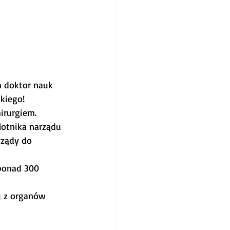
m doktor nauk 
kiego!
irurgiem. 
otnika narządu 
rządy do 
 ponad 300 
u z organów 