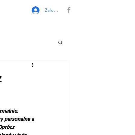
Zaloguj się
z
malnie. 
y personalne a 
Oprócz 