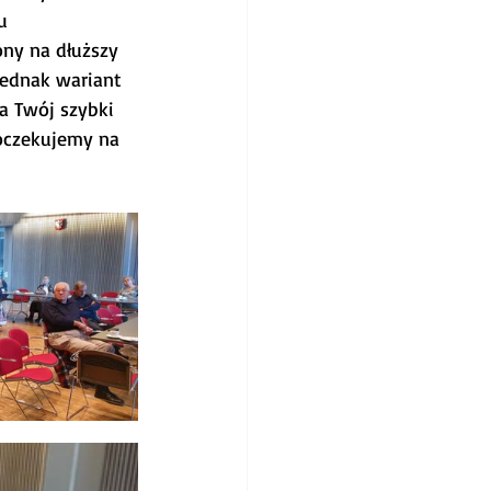
u 
ny na dłuższy 
jednak wariant 
a Twój szybki 
 oczekujemy na 