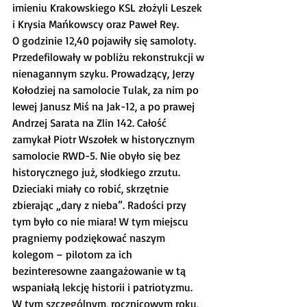
imieniu Krakowskiego KSL złożyli Leszek 
i Krysia Mańkowscy oraz Paweł Rey.
O godzinie 12,40 pojawiły się samoloty. 
Przedefilowały w pobliżu rekonstrukcji w 
nienagannym szyku. Prowadzący, Jerzy 
Kołodziej na samolocie Tulak, za nim po 
lewej Janusz Miś na Jak-12, a po prawej 
Andrzej Sarata na Zlin 142. Całość 
zamykał Piotr Wszołek w historycznym 
samolocie RWD-5. Nie obyło się bez 
historycznego już, słodkiego zrzutu. 
Dzieciaki miały co robić, skrzętnie 
zbierając „dary z nieba”. Radości przy 
tym było co nie miara! W tym miejscu 
pragniemy podziękować naszym 
kolegom – pilotom za ich 
bezinteresowne zaangażowanie w tą 
wspaniałą lekcję historii i patriotyzmu.
W tym szczególnym, rocznicowym roku, 