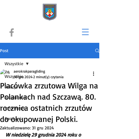
Post
Wszystkie
aerokrakparagliding
Wszystkie
30 gru 2024
2 minut(y) czytania
Placówka zrzutowa Wilga na
Relacje
Polankach nad Szczawą. 80.
Aktualności
rocznica ostatnich zrzutów
Informacje
do okupowanej Polski.
Spotkania
Zaktualizowano:
31 gru 2024
W niedzielę 29 grudnia 2024 roku o 