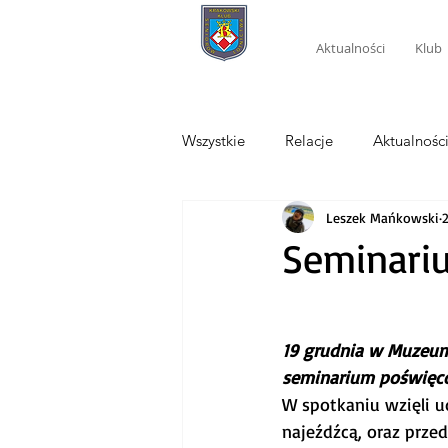
Aktualności
Klub
Wszystkie
Relacje
Aktualnośc
Leszek Mańkowski
Seminari
19 grudnia w Muzeum
seminarium poświęc
W spotkaniu wzięli u
najeźdźcą, oraz prze