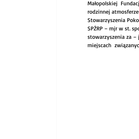
Małopolskiej  Fundac
rodzinnej atmosferze
Stowarzyszenia Pokol
SPŻRP – mjr w st. sp
stowarzyszenia za – 
miejscach  związanyc