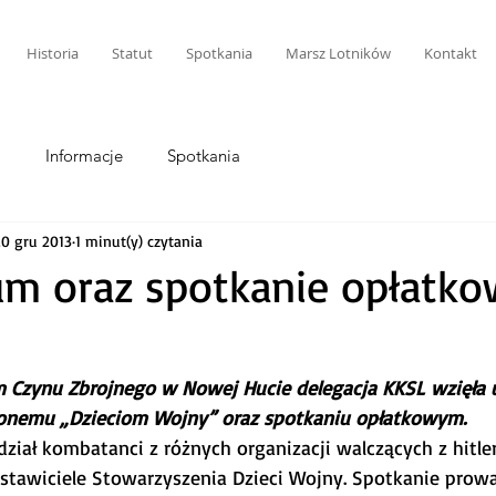
Historia
Statut
Spotkania
Marsz Lotników
Kontakt
i
Informacje
Spotkania
20 gru 2013
1 minut(y) czytania
um oraz spotkanie opłatk
 Czynu Zbrojnego w Nowej Hucie delegacja KKSL wzięła u
onemu „Dzieciom Wojny” oraz spotkaniu opłatkowym.
dział kombatanci z różnych organizacji walczących z hitl
dstawiciele Stowarzyszenia Dzieci Wojny. Spotkanie prowa