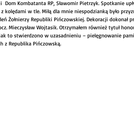
ji  Dom Kombatanta RP, Sławomir Pietrzyk. Spotkanie upły
 z kolędami w tle. Miłą dla mnie niespodzianką było przy
eń Żołnierzy Republiki Pińczowskiej. Dekoracji dokonał p
ocz. Mieczysław Wojtasik. Otrzymałem również tytuł hon
jak to stwierdzono w uzasadnieniu – pielęgnowanie pamię
h z Republika Pińczowską.