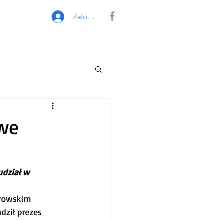
Zaloguj się
owe
dział w 
erowskim 
dził prezes 