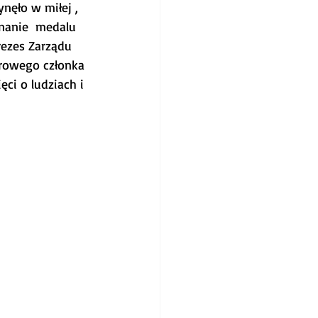
nęło w miłej , 
znanie  medalu 
rezes Zarządu 
orowego członka 
ci o ludziach i 