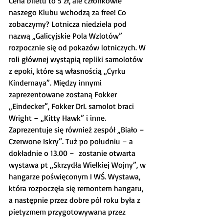
Cena biletu to 5 zł, ale członkowie 
naszego Klubu wchodzą za free! Co 
zobaczymy? Lotnicza niedziela pod 
nazwą „Galicyjskie Pola Wzlotów” 
rozpocznie się od pokazów lotniczych. W 
roli głównej wystąpią repliki samolotów 
z epoki, które są własnością „Cyrku 
Kindernaya”. Między innymi 
zaprezentowane zostaną Fokker 
„Eindecker”, Fokker DrI. samolot braci 
Wright – „Kitty Hawk” i inne. 
Zaprezentuje się również zespół „Biało – 
Czerwone Iskry”. Tuż po południu – a 
dokładnie o 13.00 –  zostanie otwarta 
wystawa pt „Skrzydła Wielkiej Wojny”, w 
hangarze poświęconym I WŚ. Wystawa, 
która rozpoczęła się remontem hangaru, 
a następnie przez dobre pól roku była z 
pietyzmem przygotowywana przez 