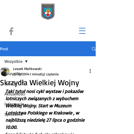
Post
Wszystkie
Leszek Mańkowski
Wszystkie
23 lip 2014
1 minut(y) czytania
Skrzydła Wielkiej Wojny
Relacje
Taki tytuł nosi cykl wystaw i pokazów 
Aktualności
lotniczych związanych z wybuchem 
Informacje
Wielkiej Wojny. Start w Muzeum 
Lotnictwa Polskiego w Krakowie , w 
Spotkania
najbliższą niedzielę 27 lipca o godzinie 
10.00.