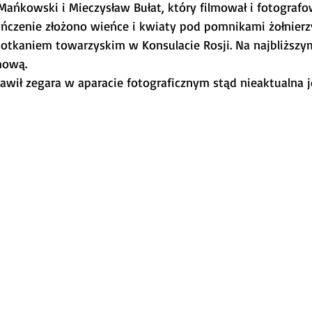
Mańkowski i Mieczysław Bułat, który filmował i fotografo
ończenie złożono wieńce i kwiaty pod pomnikami żołnierzy
potkaniem towarzyskim w Konsulacie Rosji. Na najbliższy
mową.
tawił zegara w aparacie fotograficznym stąd nieaktualna j