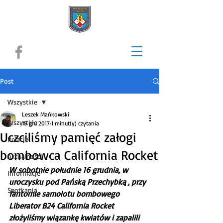
Post
Wszystkie
Leszek Mańkowski
Wszystkie
19 gru 2017
1 minut(y) czytania
Uczciliśmy pamięć załogi
Relacje
bombowca California Rocket
Aktualności
W sobotnie południe 16 grudnia, w 
Informacje
uroczysku pod Pańską Przechybką , przy 
Spotkania
fantomie samolotu bombowego 
Liberator B24 California Rocket 
złożyliśmy wiązankę kwiatów i zapalili 