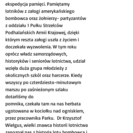
ekspedycja pamięci. Pamiętamy 
lotników z załogi amerykańskiego 
bombowca oraz żołnierzy- partyzantów 
z oddziału 1 Pułku Strzelców 
Podhalańskich Armii Krajowej, dzięki 
którym reszta załogi uszła z życiem i 
doczekała wyzwolenia. W tym roku 
oprócz władz samorządowych, 
historyków i seniorów lotnictwa, udział 
wzięła duża grupa młodzieży z 
okolicznych szkól oraz harcerze. Kiedy 
wszyscy po czterdziesto-minutowym 
marszu po zaśnieżonym szlaku 
dotarliśmy do
pomnika, czekała tam na nas herbata 
ugotowana w kociołku nad ogniskiem, 
przez pracownika Parku.  Dr Krzysztof 
Wielgus, wielki znawca historii lotnictwa 
zapoznał nas z historią lotu bombowca i 