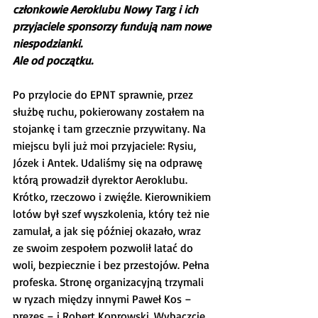
członkowie Aeroklubu Nowy Targ i ich 
przyjaciele sponsorzy fundują nam nowe 
niespodzianki.
Ale od początku.
Po przylocie do EPNT sprawnie, przez 
służbę ruchu, pokierowany zostałem na 
stojankę i tam grzecznie przywitany. Na 
miejscu byli już moi przyjaciele: Rysiu, 
Józek i Antek. Udaliśmy się na odprawę 
którą prowadził dyrektor Aeroklubu. 
Krótko, rzeczowo i zwięźle. Kierownikiem 
lotów był szef wyszkolenia, który też nie 
zamulał, a jak się później okazało, wraz 
ze swoim zespołem pozwolił latać do 
woli, bezpiecznie i bez przestojów. Pełna 
profeska. Stronę organizacyjną trzymali 
w ryzach między innymi Paweł Kos – 
prezes – i Robert Koprowski. Wybaczcie, 