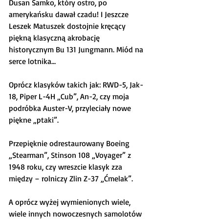
Dusan Samko, który ostro, po 
amerykańsku dawał czadu! I Jeszcze 
Leszek Matuszek dostojnie kręcący 
piękną klasyczną akrobację 
historycznym Bu 131 Jungmann. Miód na 
serce lotnika…
Oprócz klasyków takich jak: RWD-5, Jak-
18, Piper L-4H „Cub”, An-2, czy moja 
podróbka Auster-V, przyleciały nowe 
piękne „ptaki”.
Przepięknie odrestaurowany Boeing 
„Stearman”, Stinson 108 „Voyager” z 
1948 roku, czy wreszcie klasyk zza 
między – rolniczy Zlin Z-37 „Ćmelak”.
A oprócz wyżej wymienionych wiele, 
wiele innych nowoczesnych samolotów 