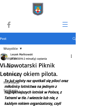
Post
Wszystkie
Leszek Mańkowski
Wszystkie
21 sie 2014
2 minut(y) czytania
VI Nowotarski Piknik
Relacje
Lotniczy okiem pilota.
Aktualności
To już szósty raz spotkali się piloci oraz 
Informacje
miłośnicy lotnictwa na jednym z 
Spotkania
najpiękniejszych lotnisk w Polsce, z 
Tatrami w tle. I wierzcie lub nie, z 
każdym rokiem organizatorzy, czyli 