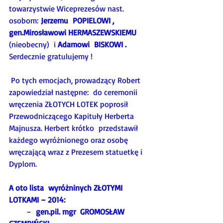
towarzystwie Wiceprezesów nast. 
osobom: 
Jerzemu  POPIELOWI , 
gen.Mirosławowi HERMASZEWSKIEMU
(nieobecny)  i 
Adamowi  BISKOWI . 
Serdecznie gratulujemy !
Po tych emocjach, prowadzący Robert 
zapowiedział następne:  do ceremonii 
wręczenia ZŁOTYCH LOTEK poprosił 
Przewodniczącego Kapituły Herberta 
Majnusza. Herbert krótko  przedstawił 
każdego wyróżnionego oraz osobę 
wręczającą wraz z Prezesem statuetkę i 
Dyplom. 
A oto lista  wyróżninych ZŁOTYMI 
LOTKAMI – 2014:
       –  
gen.pil. mgr  GROMOSŁAW  