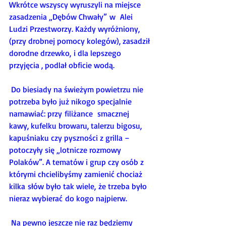
Wkrótce wszyscy wyruszyli na miejsce 
zasadzenia „Dębów Chwały” w  Alei 
Ludzi Przestworzy. Każdy wyróżniony, 
(przy drobnej pomocy kolegów), zasadził 
dorodne drzewko, i dla lepszego 
przyjęcia , podlał obficie wodą. 
Do biesiady na świeżym powietrzu nie 
potrzeba było już nikogo specjalnie 
namawiać: przy filiżance  smacznej 
kawy, kufelku browaru, talerzu bigosu, 
kapuśniaku czy pyszności z grilla – 
potoczyły się „lotnicze rozmowy 
Polaków”. A tematów i grup czy osób z 
którymi chcielibyśmy zamienić chociaż 
kilka słów było tak wiele, że trzeba było 
nieraz wybierać do kogo najpierw.  
Na pewno jeszcze nie raz będziemy 