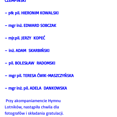
CZEMPIŃSKI
– płk pil. HIERONIM KOWALSKI
– mgr inż. EDWARD SOBCZAK
– mjr.pil. JERZY  KOPEĆ
– inż. ADAM  SKARBIŃSKI
– pil. BOLESŁAW  RADOMSKI
– mgr pil. TERESA ĆWIK-MASZCZYŃSKA
– mgr inż. pil. ADELA  DANKOWSKA
Przy akompaniamencie Hymnu 
Lotników, nastąpiła chwila dla 
fotografów i składania gratulacji. 