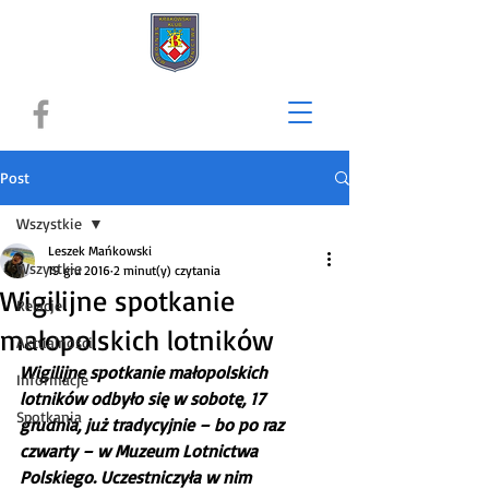
Post
Wszystkie
Leszek Mańkowski
Wszystkie
19 gru 2016
2 minut(y) czytania
Wigilijne spotkanie
Relacje
małopolskich lotników
Aktualności
Wigilijne spotkanie małopolskich 
Informacje
lotników odbyło się w sobotę, 17 
Spotkania
grudnia, już tradycyjnie – bo po raz 
czwarty – w Muzeum Lotnictwa 
Polskiego. Uczestniczyła w nim 