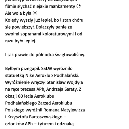
filmie słychać niejakie mankamenty 🙂 
Ale wola była 🙂
Kolędy wyszły już lepiej, bo i stan chóru 
się powiększył. Dołączyły panie ze 
swoimi sopranami koloraturowymi i od 
razu było lepiej.
I tak prawie do północka świętowaliśmy.
Byłbym przegapił. SSLW wyróżniło 
statuetką Nike Aeroklub Podhalański. 
Wyróżnienie wręczył Stanisław Wojdyła 
na ręce prezesa APh, Andrzeja Saraty. Z 
okazji 60 lecia Aeroklubu 
Podhalańskiego Zarząd Aeroklubu 
Polskiego wyróżnił Romana Matyjewicza 
i Krzysztofa Bartoszewskiego – 
członków APh – tytułem i odznaką 