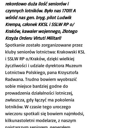
rekordowo duża ilość seniorów i 
czynnych lotników. Było nas 170!!! A 
wśród nas gen. bryg. pilot Ludwik 
Krempa, członek KKSL i SSLW RP o/ 
Kraków, kawaler wojennego, Złotego 
Krzyża Orderu Virtuti Militari!
Spotkanie zostało zorganizowane przez 
kluby seniorów lotnictwa: Krakowski KSL 
i SSLW RP o/Kraków, dzięki wielkiej 
życzliwości i udziale dyrektora Muzeum 
Lotnictwa Polskiego, pana Krzysztofa 
Radwana. Trudno bowiem wyobrazić 
sobie miejsce bardziej godne do 
prowadzenia działalności lotniczej, 
zwłaszcza, gdy łączyć ma pokolenia 
lotników. W czasie tego uroczego 
wieczoru spotkali się bowiem najmłodsi, 
kilkunastoletni modelarze, z naszym 
najstarszym seniorem, generałem 