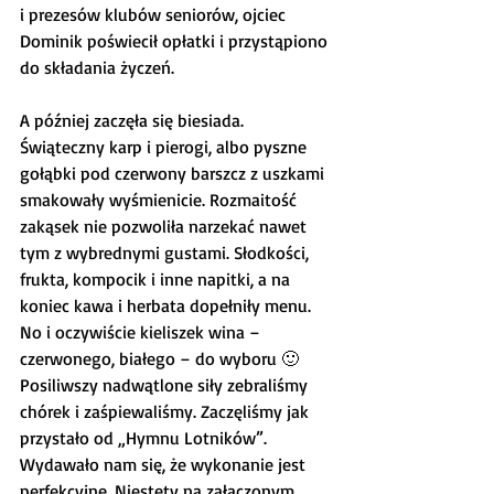
i prezesów klubów seniorów, ojciec 
Dominik poświecił opłatki i przystąpiono 
do składania życzeń.
A później zaczęła się biesiada. 
Świąteczny karp i pierogi, albo pyszne 
gołąbki pod czerwony barszcz z uszkami 
smakowały wyśmienicie. Rozmaitość 
zakąsek nie pozwoliła narzekać nawet 
tym z wybrednymi gustami. Słodkości, 
frukta, kompocik i inne napitki, a na 
koniec kawa i herbata dopełniły menu. 
No i oczywiście kieliszek wina – 
czerwonego, białego – do wyboru 🙂
Posiliwszy nadwątlone siły zebraliśmy 
chórek i zaśpiewaliśmy. Zaczęliśmy jak 
przystało od „Hymnu Lotników”. 
Wydawało nam się, że wykonanie jest 
perfekcyjne. Niestety na załączonym 