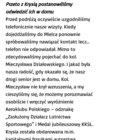
Przeto z Krysią postanowiliśmy 
odwiedzić ich w domu
Przed podróżą oczywiście uzgodniliśmy 
telefonicznie nasze wizyty. Kiedy 
dojeżdżaliśmy do Mielca ponownie 
spróbowaliśmy nawiązać kontakt lecz… 
telefon nie odpowiadał. Mimo to 
zdecydowaliśmy pojechać do kol. 
Mieczysława Działowskiego. I jakaż była 
nasza radość, gdy okazało sę, że nasz 
drogi senior jest w domu. Kol. 
Mieczysław nie krył wzruszenia, a my 
cieszyliśmy się, że możemy porozmawiać 
osobiście i wręczyć wyróżnienie 
Aeroklubu Polskiego – odznakę 
„Zasłużony Działacz Lotnictwa 
Sportowego” i Medal Jubileuszowy KKSL. 
Krysia została obdarowana m.in. 
kapitalnymi fraszkami autorstwa 