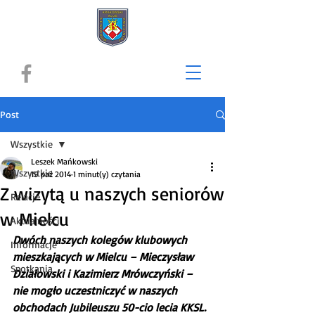
Post
Wszystkie
Leszek Mańkowski
Wszystkie
19 paź 2014
1 minut(y) czytania
Z wizytą u naszych seniorów
Relacje
w Mielcu
Aktualności
Dwóch naszych kolegów klubowych 
Informacje
mieszkających w Mielcu – Mieczysław 
Spotkania
Działowski i Kazimierz Mrówczyński – 
nie mogło uczestniczyć w naszych 
obchodach Jubileuszu 50-cio lecia KKSL. 