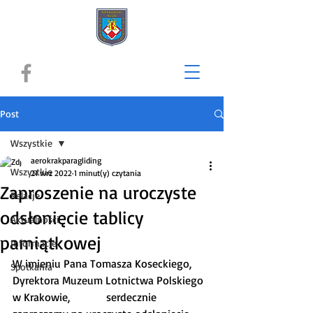
Post
Wszystkie
aerokrakparagliding
Wszystkie
21 wrz 2022
1 minut(y) czytania
Zaproszenie na uroczyste
Relacje
odsłonięcie tablicy
Aktualności
pamiątkowej
Informacje
W imieniu Pana Tomasza Koseckiego, 
Spotkania
Dyrektora Muzeum Lotnictwa Polskiego 
w Krakowie,             serdecznie 