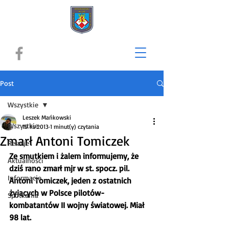
Post
Wszystkie
Leszek Mańkowski
Wszystkie
19 lis 2013
1 minut(y) czytania
Zmarł Antoni Tomiczek
Relacje
Ze smutkiem i żalem informujemy, że 
Aktualności
dziś rano zmarł mjr w st. spocz. pil. 
Informacje
Antoni Tomiczek, jeden z ostatnich 
żyjących w Polsce pilotów-
Spotkania
kombatantów II wojny światowej. Miał 
98 lat.