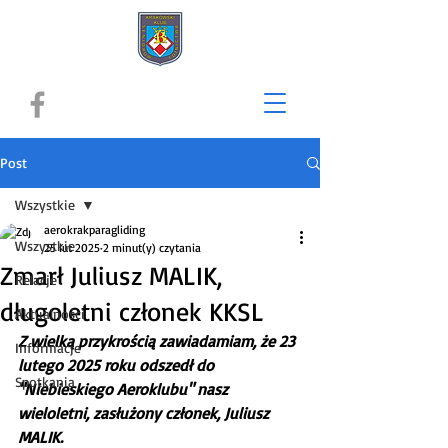
Post
Wszystkie
aerokrakparagliding
Wszystkie
25 lut 2025
2 minut(y) czytania
Zmarł Juliusz MALIK,
Relacje
długoletni członek KKSL
Aktualności
Z wielką przykrością zawiadamiam, że 23 
Informacje
lutego 2025 roku odszedł do 
Spotkania
"Niebieskiego Aeroklubu" nasz 
wieloletni, zasłużony członek, Juliusz 
MALIK.