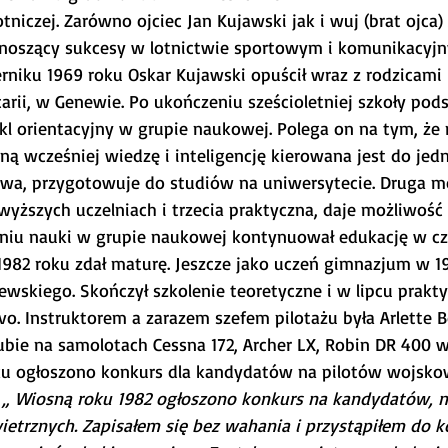
otniczej. Zarówno ojciec Jan Kujawski jak i wuj (brat ojca)
dnoszący sukcesy w lotnictwie sportowym i komunikacyjn
rniku 1969 roku Oskar Kujawski opuścił wraz z rodzicami 
arii, w Genewie. Po ukończeniu sześcioletniej szkoły pod
ykl orientacyjny w grupie naukowej. Polega on na tym, że 
 wcześniej wiedzę i inteligencję kierowana jest do jedne
owa, przygotowuje do studiów na uniwersytecie. Druga m
wyższych uczelniach i trzecia praktyczna, daje możliwość
niu nauki w grupie naukowej kontynuował edukację w cz
982 roku zdał maturę. Jeszcze jako uczeń gimnazjum w 19
ewskiego. Skończył szkolenie teoretyczne i w lipcu prakt
o. Instruktorem a zarazem szefem pilotażu była Arlette B
bie na samolotach Cessna 172, Archer LX, Robin DR 400 
oku ogłoszono konkurs dla kandydatów na pilotów wojsko
 
„ Wiosną roku 1982 ogłoszono konkurs na kandydatów, n
wietrznych. Zapisałem się bez wahania i przystąpiłem do 