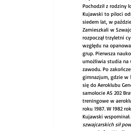
Pochodził z rodziny l
Kujawski to piloci o
siedem lat, w paździe
Zamieszkali w Szwajc
rozpoczął trzyletni c
względu na opanowaną
grup. Pierwsza nauk
umożliwia studia na 
zawodu. Po zakończe
gimnazjum, gdzie w 1
się do Aeroklubu Gen
samolocie AS 202 Brav
treningowe w aeroklu
roku 1987. W 1982 r
Kujawski wspominał.
szwajcarskich sił po