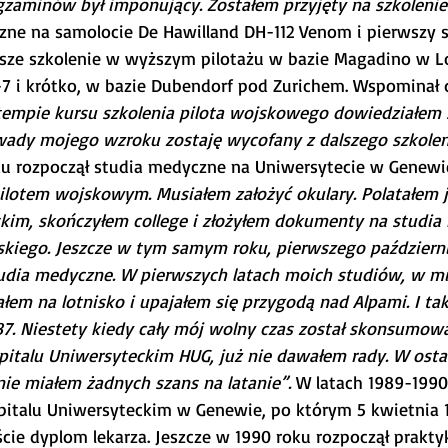
aminów był imponujący. Zostałem przyjęty na szkolenie”
czne na samolocie De Hawilland DH-112 Venom i pierwszy s
lsze szkolenie w wyższym pilotażu w bazie Magadino w L
-7 i krótko, w bazie Dubendorf pod Zurichem. Wspominał d
empie kursu szkolenia pilota wojskowego dowiedziałem si
ady mojego wzroku zostaję wycofany z dalszego szkoleni
ku rozpoczął studia medyczne na Uniwersytecie w Genewi
ilotem wojskowym. Musiałem założyć okulary. Polatałem j
kim, skończyłem college i złożyłem dokumenty na studia
kiego. Jeszcze w tym samym roku, pierwszego październi
udia medyczne. W pierwszych latach moich studiów, w m
łem na lotnisko i upajałem się przygodą nad Alpami. I tak
87. Niestety kiedy cały mój wolny czas został skonsumow
pitalu Uniwersyteckim HUG, już nie dawałem rady. W osta
nie miałem żadnych szans na latanie”. 
W latach 1989-1990
pitalu Uniwersyteckim w Genewie, po którym 5 kwietnia 
ie dyplom lekarza. Jeszcze w 1990 roku rozpoczął prakty