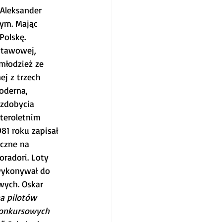
 Aleksander 
ym. Mając 
Polskę. 
stawowej, 
młodzież ze 
j z trzech 
oderna, 
 zdobycia 
teroletnim 
81 roku zapisał 
yczne na 
oradori. Loty 
wykonywał do 
wych. Oskar 
a pilotów 
konkursowych 