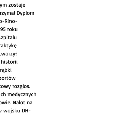
rym zostaje 
trzymał Dyplom 
to-Rino-
95 roku 
zpitalu 
raktykę 
tworzył 
istorii 
rąbki 
portów 
towy rozgłos. 
iach medycznych 
owie. Nalot na 
 w wojsku DH-