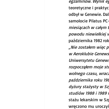
egzaminów. Wynik egz
teoretyczne i prakty
odbył w Genewie. Da
samolocie Pilatus PC
miesiącach w całym t
powodu niewielkiej w
października 1982 ro
„Nie zostałem więc p
w Aeroklubie Genews
Uniwersytetu Genews
rozpocząłem moje st
wolnego czasu, wraca
października roku 19
dyżury stażysty w Sz
studiów 1988 i 1989 
stażu lekarskim w Sz
wręczono mu uroczyśc