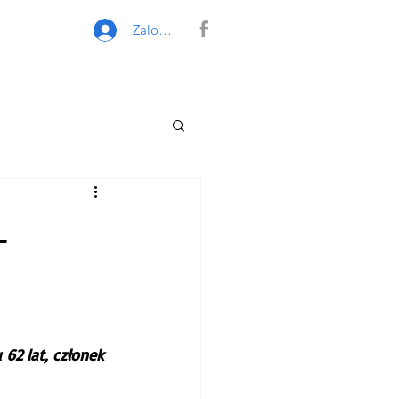
Zaloguj się
L
62 lat, członek 