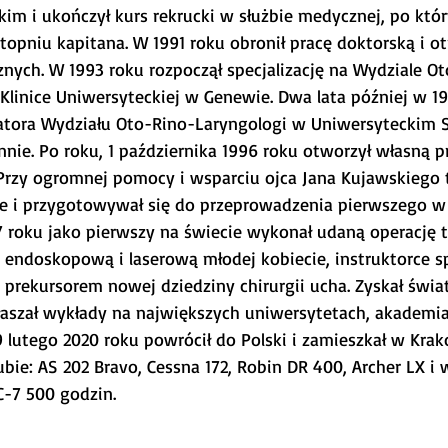
kim i ukończył kurs rekrucki w służbie medycznej, po któ
topniu kapitana. W 1991 roku obronił pracę doktorską i o
ych. W 1993 roku rozpoczął specjalizację na Wydziale O
linice Uniwersyteckiej w Genewie. Dwa lata później w 19
tora Wydziału Oto-Rino-Laryngologi w Uniwersyteckim S
ie. Po roku, 1 października 1996 roku otworzył własną p
Przy ogromnej pomocy i wsparciu ojca Jana Kujawskiego 
ne i przygotowywał się do przeprowadzenia pierwszego w h
7 roku jako pierwszy na świecie wykonał udaną operację t
endoskopową i laserową młodej kobiecie, instruktorce s
 prekursorem nowej dziedziny chirurgii ucha. Zyskał świa
głaszał wykłady na największych uniwersytetach, akadem
19 lutego 2020 roku powrócił do Polski i zamieszkał w Krak
bie: AS 202 Bravo, Cessna 172, Robin DR 400, Archer LX i
C-7 500 godzin.