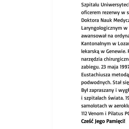
Szpitalu Uniwersytec
oficerem rezerwy w s
Doktora Nauk Medyczn
Laryngologicznym w K
awansował na ordyna
Kantonalnym w Lozann
lekarską w Genewie. 
narzędzia chirurgicz
zabiegu. 23 maja 199
Eustachiusza metodą 
podwodnych. Stał się
Był zapraszany i wy
i szpitalach świata. 
samolotach w aeroklu
112 Venom i Pilatus P
Cześć Jego Pamięci!