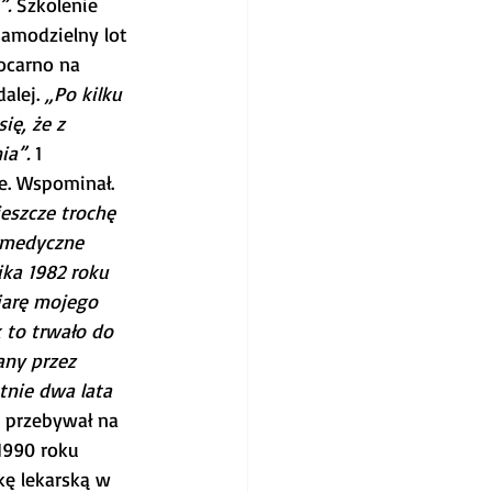
. 
Szkolenie 
amodzielny lot 
ocarno na 
alej. 
„Po kilku 
ę, że z 
a”. 
1 
e. Wspominał. 
eszcze trochę 
 medyczne 
ka 1982 roku 
iarę mojego 
 to trwało do 
any przez 
tnie dwa lata 
 przebywał na 
1990 roku 
kę lekarską w 