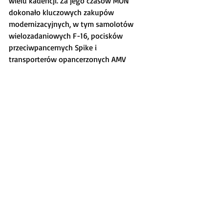
wielu kadencji. Za jego czasów MON 
dokonało kluczowych zakupów 
modernizacyjnych, w tym samolotów 
wielozadaniowych F-16, pocisków 
przeciwpancernych Spike i 
transporterów opancerzonych AMV 
(Rosomak).
Serdecznie gratulujemy naszemu 
wiceprezesowi tego zaszczytnego 
wyróżnienia.
Ostatnie posty
Zobacz wszystkie