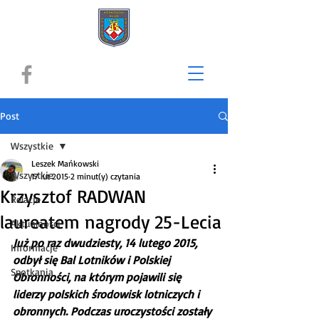
Post
Wszystkie
Leszek Mańkowski
Wszystkie
17 lut 2015
2 minut(y) czytania
Krzysztof RADWAN
Relacje
laureatem nagrody 25-Lecia
Aktualności
Już po raz dwudziesty, 14 lutego 2015, 
Informacje
odbył się Bal Lotników i Polskiej 
Spotkania
Obronności, na którym pojawili się 
liderzy polskich środowisk lotniczych i 
obronnych. Podczas uroczystości zostały 