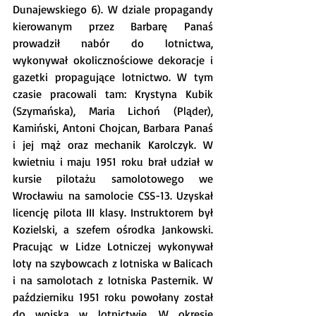
Dunajewskiego 6). W dziale propagandy 
kierowanym przez Barbarę Panaś 
prowadził nabór do lotnictwa, 
wykonywał okolicznościowe dekoracje i 
gazetki propagujące lotnictwo. W tym 
czasie pracowali tam: Krystyna Kubik 
(Szymańska), Maria Lichoń (Pląder), 
Kamiński, Antoni Chojcan, Barbara Panaś 
i jej mąż oraz mechanik Karolczyk. W 
kwietniu i maju 1951 roku brał udział w 
kursie pilotażu samolotowego we 
Wrocławiu na samolocie CSS-13. Uzyskał 
licencję pilota III klasy. Instruktorem był 
Kozielski, a szefem ośrodka Jankowski. 
Pracując w Lidze Lotniczej wykonywał 
loty na szybowcach z lotniska w Balicach 
i na samolotach z lotniska Pasternik. W 
październiku 1951 roku powołany został 
do wojska w lotnictwie. W okresie 