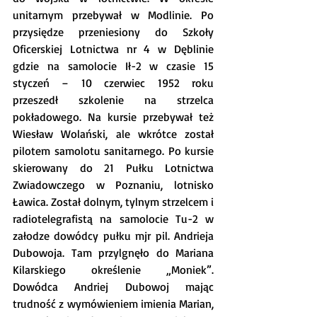
unitarnym przebywał w Modlinie. Po 
przysiędze przeniesiony do Szkoły 
Oficerskiej Lotnictwa nr 4 w Dęblinie 
gdzie na samolocie Ił-2 w czasie 15 
styczeń – 10 czerwiec 1952 roku 
przeszedł szkolenie na strzelca 
pokładowego. Na kursie przebywał też 
Wiesław Wolański, ale wkrótce został 
pilotem samolotu sanitarnego. Po kursie 
skierowany do 21 Pułku Lotnictwa 
Zwiadowczego w Poznaniu, lotnisko 
Ławica. Został dolnym, tylnym strzelcem i 
radiotelegrafistą na samolocie Tu-2 w 
załodze dowódcy pułku mjr pil. Andrieja 
Dubowoja. Tam przylgnęło do Mariana 
Kilarskiego określenie „Moniek”. 
Dowódca Andriej Dubowoj mając 
trudność z wymówieniem imienia Marian, 