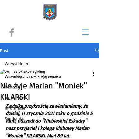
Post
Wszystkie
aerokrakparagliding
Wszystkie
11 sty 2021
4 minut(y) czytania
Nie żyje Marian "Moniek"
Relacje
KILARSKI
Aktualności
Z wielką przykrością zawiadamiamy, że 
Informacje
dzisiaj, 11 stycznia 2021 roku o godzinie 5 
Spotkania
rano, odszedł do "Niebieskiej Eskadry" 
nasz przyjaciel i kolega klubowy Marian 
"Moniek" KILARSKI. Miał 89 lat.