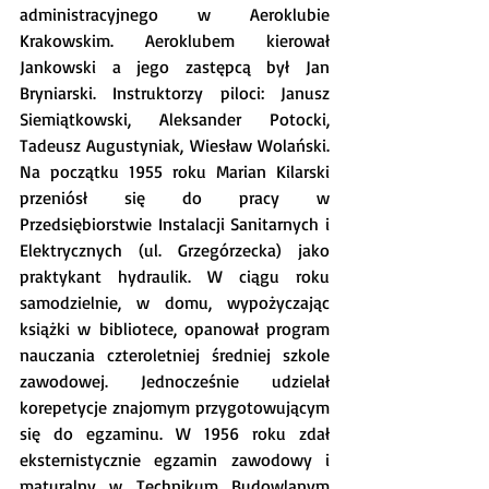
administracyjnego w Aeroklubie 
Krakowskim. Aeroklubem kierował 
Jankowski a jego zastępcą był Jan 
Bryniarski. Instruktorzy piloci: Janusz 
Siemiątkowski, Aleksander Potocki, 
Tadeusz Augustyniak, Wiesław Wolański. 
Na początku 1955 roku Marian Kilarski 
przeniósł się do pracy w 
Przedsiębiorstwie Instalacji Sanitarnych i 
Elektrycznych (ul. Grzegórzecka) jako 
praktykant hydraulik. W ciągu roku 
samodzielnie, w domu, wypożyczając 
książki w bibliotece, opanował program 
nauczania czteroletniej średniej szkole 
zawodowej. Jednocześnie udzielał 
korepetycje znajomym przygotowującym 
się do egzaminu. W 1956 roku zdał 
eksternistycznie egzamin zawodowy i 
maturalny w Technikum Budowlanym 