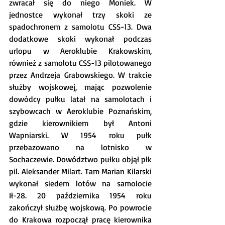
zwracał się do niego Moniek. W 
jednostce wykonał trzy skoki ze 
spadochronem z samolotu CSS-13. Dwa 
dodatkowe skoki wykonał podczas 
urlopu w Aeroklubie Krakowskim, 
również z samolotu CSS-13 pilotowanego 
przez Andrzeja Grabowskiego. W trakcie 
służby wojskowej, mając pozwolenie 
dowódcy pułku latał na samolotach i 
szybowcach w Aeroklubie Poznańskim, 
gdzie kierownikiem był Antoni 
Wapniarski. W 1954 roku pułk 
przebazowano na lotnisko w 
Sochaczewie. Dowództwo pułku objął płk 
pil. Aleksander Milart. Tam Marian Kilarski 
wykonał siedem lotów na samolocie 
Ił-28. 20 października 1954 roku 
zakończył służbę wojskową. Po powrocie 
do Krakowa rozpoczął pracę kierownika 