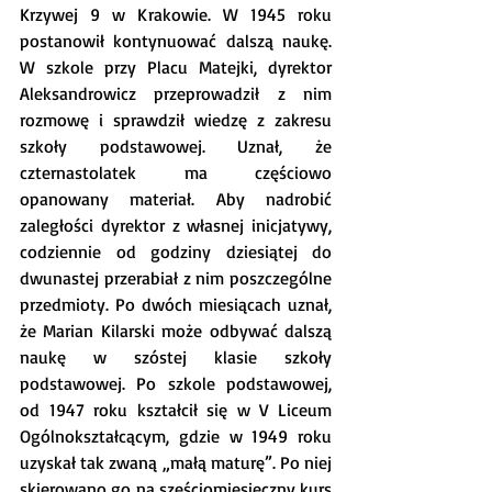
Krzywej 9 w Krakowie. W 1945 roku 
postanowił kontynuować dalszą naukę. 
W szkole przy Placu Matejki, dyrektor 
Aleksandrowicz przeprowadził z nim 
rozmowę i sprawdził wiedzę z zakresu 
szkoły podstawowej. Uznał, że 
czternastolatek ma częściowo 
opanowany materiał. Aby nadrobić 
zaległości dyrektor z własnej inicjatywy, 
codziennie od godziny dziesiątej do 
dwunastej przerabiał z nim poszczególne 
przedmioty. Po dwóch miesiącach uznał, 
że Marian Kilarski może odbywać dalszą 
naukę w szóstej klasie szkoły 
podstawowej. Po szkole podstawowej, 
od 1947 roku kształcił się w V Liceum 
Ogólnokształcącym, gdzie w 1949 roku 
uzyskał tak zwaną „małą maturę”. Po niej 
skierowano go na sześciomiesięczny kurs 