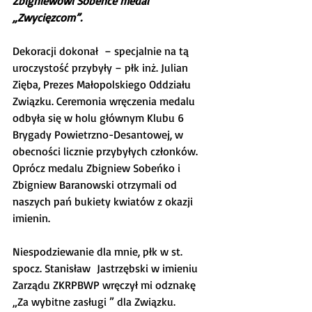
Zbigniewowi Sobeńce medal 
„Zwycięzcom”.
Dekoracji dokonał  – specjalnie na tą 
uroczystość przybyły – płk inż. Julian 
Zięba, Prezes Małopolskiego Oddziału 
Związku. Ceremonia wręczenia medalu 
odbyła się w holu głównym Klubu 6 
Brygady Powietrzno-Desantowej, w 
obecności licznie przybyłych członków. 
Oprócz medalu Zbigniew Sobeńko i 
Zbigniew Baranowski otrzymali od 
naszych pań bukiety kwiatów z okazji 
imienin.
Niespodziewanie dla mnie, płk w st. 
spocz. Stanisław  Jastrzębski w imieniu 
Zarządu ZKRPBWP wręczył mi odznakę 
„Za wybitne zasługi ” dla Związku. 