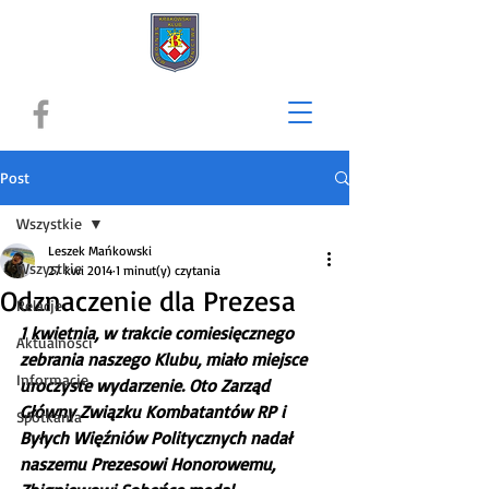
Post
Wszystkie
Leszek Mańkowski
Wszystkie
27 kwi 2014
1 minut(y) czytania
Odznaczenie dla Prezesa
Relacje
1 kwietnia, w trakcie comiesięcznego 
Aktualności
zebrania naszego Klubu, miało miejsce 
Informacje
uroczyste wydarzenie. Oto Zarząd 
Główny Związku Kombatantów RP i 
Spotkania
Byłych Więźniów Politycznych nadał 
naszemu Prezesowi Honorowemu, 