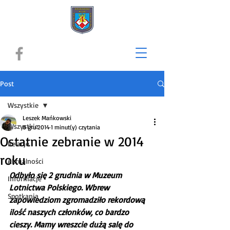
Post
Wszystkie
Leszek Mańkowski
Wszystkie
8 gru 2014
1 minut(y) czytania
Ostatnie zebranie w 2014
Relacje
roku
Aktualności
Odbyło się 2 grudnia w Muzeum 
Informacje
Lotnictwa Polskiego. Wbrew 
Spotkania
zapowiedziom zgromadziło rekordową 
ilość naszych członków, co bardzo 
cieszy. Mamy wreszcie dużą salę do 