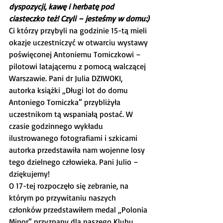
dyspozycji, kawę i herbatę pod 
ciasteczko też! Czyli – jesteśmy w domu:)
Ci którzy przybyli na godzinie 15-tą mieli 
okazje uczestniczyć w otwarciu wystawy 
poświęconej Antoniemu Tomiczkowi – 
pilotowi latającemu z pomocą walczącej 
Warszawie. Pani dr Julia DZIWOKI, 
autorka książki „Długi lot do domu 
Antoniego Tomiczka” przybliżyła 
uczestnikom tą wspaniałą postać. W 
czasie godzinnego wykładu 
ilustrowanego fotografiami i szkicami 
autorka przedstawiła nam wojenne losy 
tego dzielnego człowieka. Pani Julio – 
dziękujemy!
O 17-tej rozpoczęło się zebranie, na 
którym po przywitaniu naszych 
członków przedstawiłem medal „Polonia 
Minor” przyznany dla naszego Klubu 