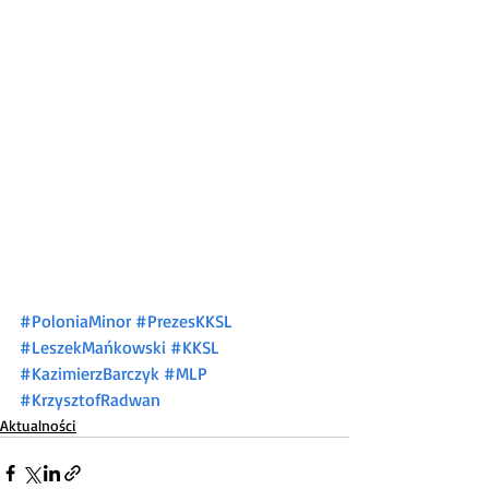
#PoloniaMinor
#PrezesKKSL
#LeszekMańkowski
#KKSL
#KazimierzBarczyk
#MLP
#KrzysztofRadwan
Aktualności