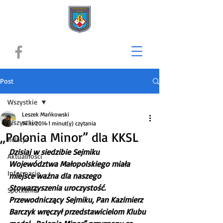
Post
Wszystkie
Leszek Mańkowski
Wszystkie
14 lis 2014
1 minut(y) czytania
„Polonia Minor” dla KKSL
Relacje
Dzisiaj w siedzibie Sejmiku 
Aktualności
Województwa Małopolskiego miała 
Informacje
miejsce ważna dla naszego 
Stowarzyszenia uroczystość. 
Spotkania
Przewodniczący Sejmiku, Pan Kazimierz 
Barczyk wręczył przedstawicielom Klubu 