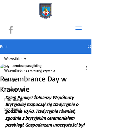
Post
Wszystkie
aerokrakparagliding
Wszystkie
11 lis 2023
1 minut(y) czytania
Remembrance Day w
Relacje
Krakowie
Aktualności
Dzień Pamięci Żołnierzy Wspólnoty 
Informacje
Brytyjskiej rozpoczął się tradycyjnie o 
Spotkania
godzinie 10,40. Tradycyjnie również, 
zgodnie z brytyjskim ceremoniałem 
przebiegł. Gospodarzem uroczystości był 