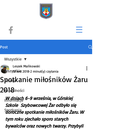
Post
Wszystkie
Leszek Mańkowski
Wszystkie
13 wrz 2018
2 minut(y) czytania
Spotkanie miłośników Żaru
Relacje
2018
Aktualności
W dniach 6-9 września, w Górskiej 
Informacje
Szkole  Szybowcowej Żar odbyło się 
Spotkania
doroczne spotkanie miłośników Żaru. W 
tym roku zjechało sporo starych 
bywalców oraz nowych twarzy. Przybyli 