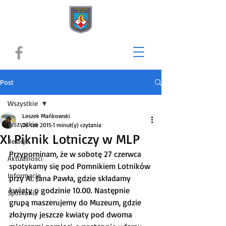
Post
Wszystkie
Leszek Mańkowski
Wszystkie
26 cze 2015
1 minut(y) czytania
XI Piknik Lotniczy w MLP
Relacje
Przypominam, że w sobotę 27 czerwca 
Aktualności
spotykamy się pod Pomnikiem Lotników 
Informacje
przy Al. Jana Pawła, gdzie składamy 
kwiaty o godzinie 10.00. Następnie 
Spotkania
grupą maszerujemy do Muzeum, gdzie 
złożymy jeszcze kwiaty pod dwoma 