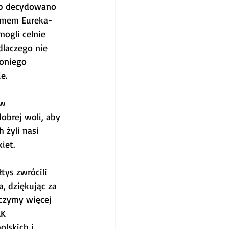
ub decydowano 
temem Eureka-
ogli celnie 
laczego nie 
oniego 
e.
w 
obrej woli, aby 
żyli nasi 
iet.
ys zwrócili 
, dziękując za 
aczymy więcej 
K 
lskich i 