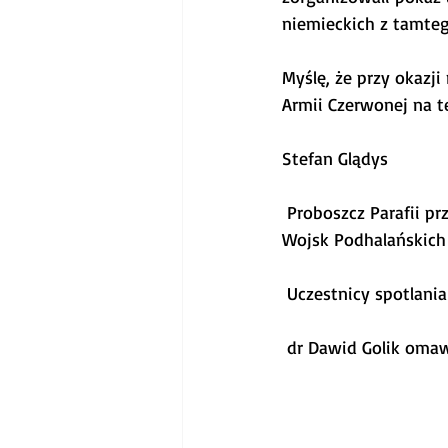
niemieckich z tamteg
Myślę, że przy okazji
Armii Czerwonej na te
Stefan Glądys
 Proboszcz Parafii przyjmuje dar dla Muzeum 1PSP w Szczawie w postaci kapelusza żołnierza 
Wojsk Podhalańskich
 Uczestnicy spotlania
 dr Dawid Golik oma