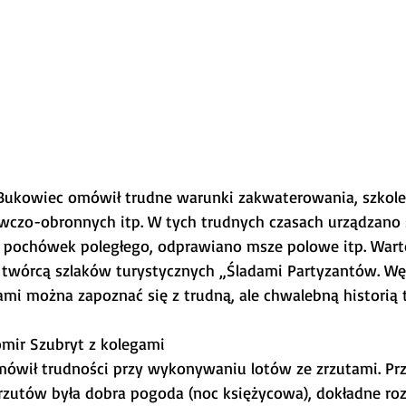
Bukowiec omówił trudne warunki zakwaterowania, szkolen
wczo-obronnych itp. W tych trudnych czasach urządzano ś
pochówek poległego, odprawiano msze polowe itp. Warto 
 twórcą szlaków turystycznych „Śladami Partyzantów. Wę
i można zapoznać się z trudną, ale chwalebną historią 
omir Szubryt z kolegami
mówił trudności przy wykonywaniu lotów ze zrzutami. Prz
rzutów była dobra pogoda (noc księżycowa), dokładne ro