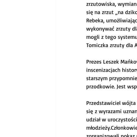
zrzutowiska, wymian
się na zrzut „na dzi
Rebeka, umożliwiający
wykonywać zrzuty dla
mogli z tego systemu
Tomiczka zrzuty dla 
Prezes Leszek Mańkow
inscenizacjach histo
starszym przypomnieć
przodkowie. Jest wspa
Przedstawiciel wójta
się z wyrazami uznan
udział w uroczystośc
młodzieży.Członkowie
zorganizowali pokaz 