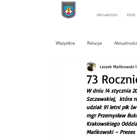
Aktualności
Klub
Wszystkie
Relacje
Aktualnośc
Leszek Mańkowski
1
73 Roczni
W dniu 14 stycznia 2
Szczawskiej,  która r
udział: 91 letni płk (
mgr Przemysław Bukowi
Krakowskiego Oddzia
Mańkowski – Prezes 