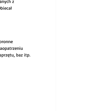
anych z 
biecał 
obronne 
zaopatrzeniu 
przętu, baz itp.