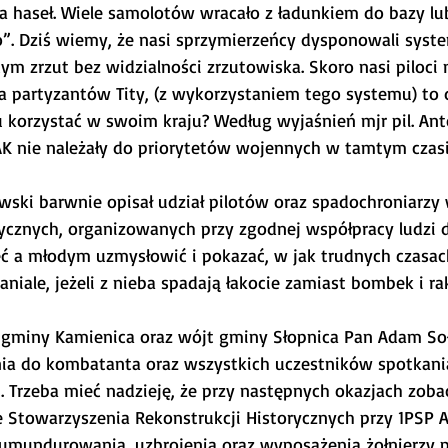
a haseł. Wiele samolotów wracało z ładunkiem do bazy l
ko”. Dziś wiemy, że nasi sprzymierzeńcy dysponowali sys
m zrzut bez widzialności zrzutowiska. Skoro nasi piloci m
 partyzantów Tity, (z wykorzystaniem tego systemu) to d
 korzystać w swoim kraju? Według wyjaśnień mjr pil. Ant
AK nie należały do priorytetów wojennych w tamtym czasi
ski barwnie opisał udział pilotów oraz spadochroniarzy 
rycznych, organizowanych przy zgodnej współpracy ludzi d
 a młodym uzmysłowić i pokazać, w jak trudnych czasach 
niale, jeżeli z nieba spadają łakocie zamiast bombek i rak
 gminy Kamienica oraz wójt gminy Słopnica Pan Adam Sołt
ia do kombatanta oraz wszystkich uczestników spotkania
i. Trzeba mieć nadzieję, że przy następnych okazjach zob
 Stowarzyszenia Rekonstrukcji Historycznych przy 1PSP A
umundurowania, uzbrojenia oraz wyposażenia żołnierzy po