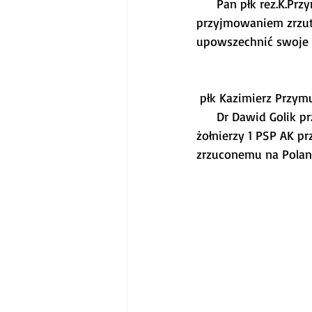
     Pan płk rez.K.P
przyjmowaniem zrzutó
upowszechnić swoje 
 płk Kazimierz Przym
     Dr Dawid Golik 
żołnierzy 1 PSP AK p
zrzuconemu na Polank