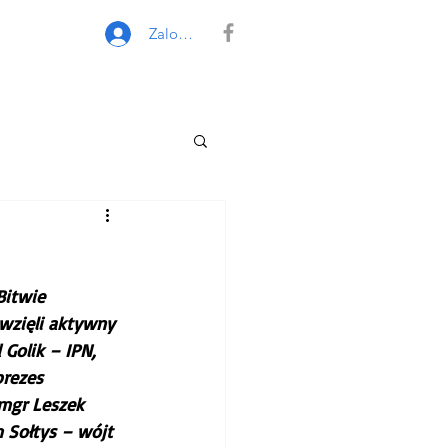
Zaloguj się
Bitwie 
 wzięli aktywny 
 Golik – IPN,  
prezes 
mgr Leszek 
 Sołtys – wójt 