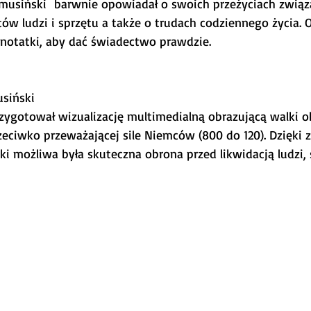
rzymusiński  barwnie opowiadał o swoich przeżyciach związ
w ludzi i sprzętu a także o trudach codziennego życia. O
notatki, aby dać świadectwo prawdzie.
usiński
przygotował wizualizację multimedialną obrazującą walki 
rzeciwko przeważającej sile Niemców (800 do 120). Dzięki 
i możliwa była skuteczna obrona przed likwidacją ludzi, s