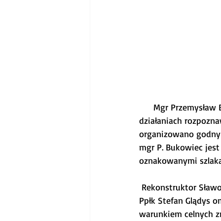
     Mgr Przemysław 
działaniach rozpozna
organizowano godny 
mgr P. Bukowiec jest
oznakowanymi szlakam
 Rekonstruktor Sław
Ppłk Stefan Glądys o
warunkiem celnych z