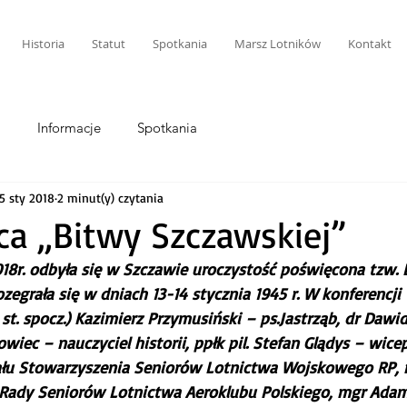
Historia
Statut
Spotkania
Marsz Lotników
Kontakt
i
Informacje
Spotkania
5 sty 2018
2 minut(y) czytania
ca „Bitwy Szczawskiej”
018r. odbyła się w Szczawie uroczystość poświęcona tzw. 
ozegrała się w dniach 13-14 stycznia 1945 r. W konferencji
w st. spocz.) Kazimierz Przymusiński – ps.Jastrząb, dr Dawid
ec – nauczyciel historii, ppłk pil. Stefan Glądys – wice
łu Stowarzyszenia Seniorów Lotnictwa Wojskowego RP, 
Rady Seniorów Lotnictwa Aeroklubu Polskiego, mgr Adam