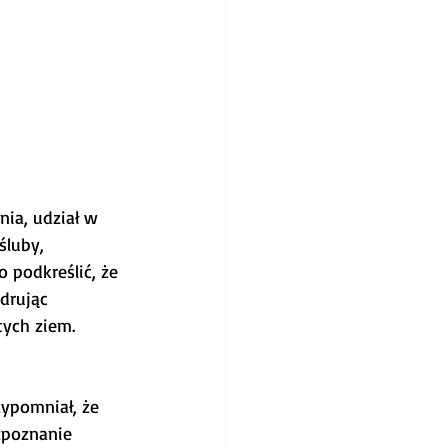
ia, udział w 
luby, 
podkreślić, że 
drując 
tych ziem.
ypomniał, że 
zpoznanie 