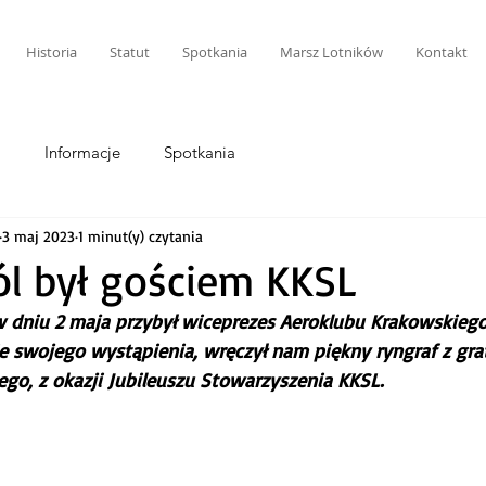
Historia
Statut
Spotkania
Marsz Lotników
Kontakt
i
Informacje
Spotkania
3 maj 2023
1 minut(y) czytania
ól był gościem KKSL
 dniu 2 maja przybył wiceprezes Aeroklubu Krakowskiego, 
e swojego wystąpienia, wręczył nam piękny ryngraf z grat
go, z okazji Jubileuszu Stowarzyszenia KKSL.