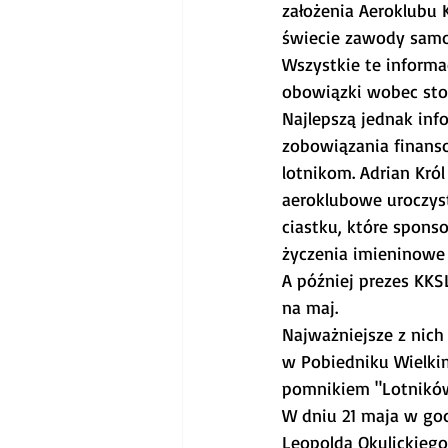
założenia Aeroklubu 
świecie zawody samol
Wszystkie te informa
obowiązki wobec sto
Najlepszą jednak info
zobowiązania finanso
lotnikom. Adrian Król
aeroklubowe uroczyst
ciastku, które spons
życzenia imieninowe 
A później prezes KK
na maj. 
Najważniejsze z nich
w Pobiedniku Wielkim
pomnikiem "Lotników 
W dniu 21 maja w go
Leopolda Okulickiego