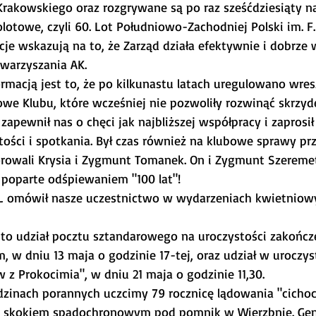
Krakowskiego oraz rozgrywane są po raz sześćdziesiąty na
otowe, czyli 60. Lot Południowo-Zachodniej Polski im. F.
cje wskazują na to, że Zarząd działa efektywnie i dobrze 
warzyszania AK. 
rmacją jest to, że po kilkunastu latach uregulowano wres
we Klubu, które wcześniej nie pozwoliły rozwinąć skrzyd
 zapewnił nas o chęci jak najbliższej współpracy i zaprosił
ości i spotkania. Był czas również na klubowe sprawy prz
orowali Krysia i Zygmunt Tomanek. On i Zygmunt Szeremet
poparte odśpiewaniem "100 lat"!
SL omówił nasze uczestnictwo w wydarzeniach kwietniowy
 to udział pocztu sztandarowego na uroczystości zakończen
, w dniu 13 maja o godzinie 17-tej, oraz udział w uroczys
z Prokocimia", w dniu 21 maja o godzinie 11,30.
dzinach porannych uczcimy 79 rocznicę lądowania "cicho
 skokiem spadochronowym pod pomnik w Wierzbnie. Gen. L