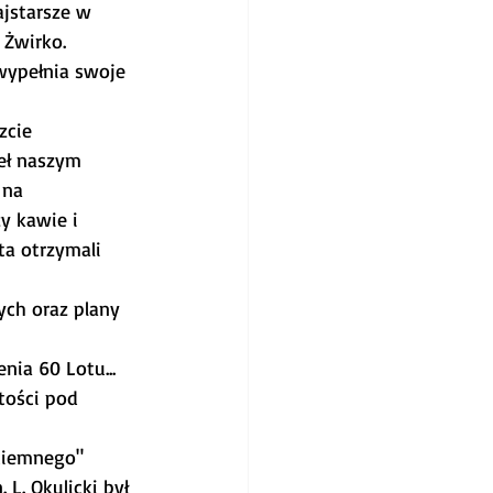
jstarsze w 
 Żwirko. 
wypełnia swoje 
zcie 
eł naszym 
 na 
y kawie i 
a otrzymali 
ch oraz plany 
ia 60 Lotu... 
tości pod 
ciemnego" 
. Okulicki był 