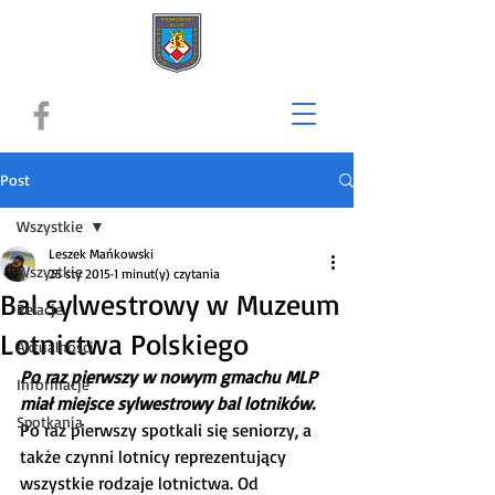
Post
Wszystkie
Leszek Mańkowski
Wszystkie
25 sty 2015
1 minut(y) czytania
Bal sylwestrowy w Muzeum
Relacje
Lotnictwa Polskiego
Aktualności
Po raz pierwszy w nowym gmachu MLP 
Informacje
miał miejsce sylwestrowy bal lotników.
Spotkania
Po raz pierwszy spotkali się seniorzy, a 
także czynni lotnicy reprezentujący 
wszystkie rodzaje lotnictwa. Od 