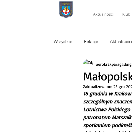
Aktualności
Klub
Wszystkie
Relacje
Aktualnośc
aerokrakparagliding
Małopolsk
Zaktualizowano:
25 gru 20
16 grudnia w Krakowi
szczególnym znaczeni
Lotnictwa Polskiego
patronatem Marszałk
spotkaniem podkreśl