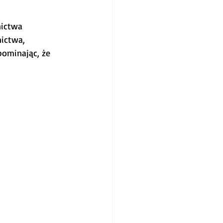
nictwa 
ictwa, 
pominając, że 