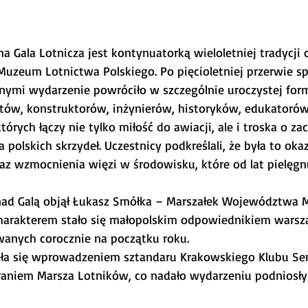
a Gala Lotnicza jest kontynuatorką wieloletniej tradycji 
Muzeum Lotnictwa Polskiego. Po pięcioletniej przerwie 
ymi wydarzenie powróciło w szczególnie uroczystej form
otów, konstruktorów, inżynierów, historyków, edukatorów
tórych łączy nie tylko miłość do awiacji, ale i troska o z
polskich skrzydeł. Uczestnicy podkreślali, że była to okaz
az wzmocnienia więzi w środowisku, które od lat pielęgnu
ad Galą objął Łukasz Smółka – Marszałek Województwa Ma
charakterem stało się małopolskim odpowiednikiem warsz
anych corocznie na początku roku.
ęła się wprowadzeniem sztandaru Krakowskiego Klubu Se
aniem Marsza Lotników, co nadało wydarzeniu podniosły 