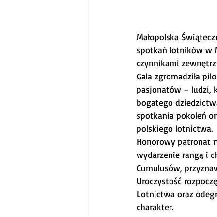
Małopolska Świąteczn
spotkań lotników w 
czynnikami zewnętrzn
Gala zgromadziła pil
pasjonatów – ludzi, k
bogatego dziedzictwa 
spotkania pokoleń or
polskiego lotnictwa.
Honorowy patronat n
wydarzenie rangą i 
Cumulusów, przyznaw
Uroczystość rozpocz
Lotnictwa oraz odegr
charakter.