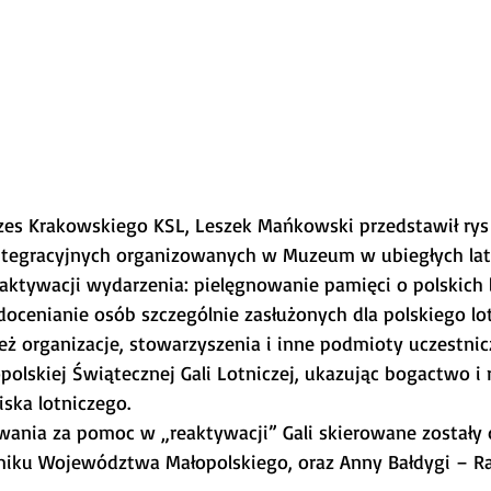
ezes Krakowskiego KSL, Leszek Mańkowski przedstawił rys
ntegracyjnych organizowanych w Muzeum w ubiegłych lata
eaktywacji wydarzenia: pielęgnowanie pamięci o polskich l
docenianie osób szczególnie zasłużonych dla polskiego lo
ż organizacje, stowarzyszenia i inne podmioty uczestnic
opolskiej Świątecznej Gali Lotniczej, ukazując bogactwo i
ska lotniczego.
ania za pomoc w „reaktywacji” Gali skierowane zostały d
miku Województwa Małopolskiego, oraz Anny Bałdygi – Ra