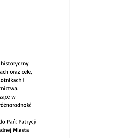
 historyczny 
ch oraz cele, 
otnikach i 
tnictwa.
zące w 
 różnorodność 
o Pań: Patrycji 
dnej Miasta 