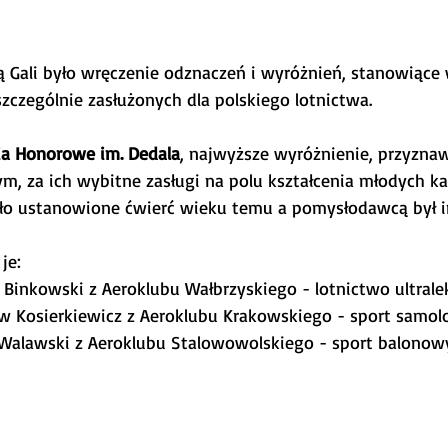
ą Gali było wręczenie odznaczeń i wyróżnień, stanowiące
 szczególnie zasłużonych dla polskiego lotnictwa.
ia Honorowe im. Dedala
, najwyższe wyróżnienie, przyzn
m, za ich wybitne zasługi na polu kształcenia młodych kad
ło ustanowione ćwierć wieku temu a pomysłodawcą był inst
je:
ej Binkowski z Aeroklubu Wałbrzyskiego - lotnictwo ultrale
sław Kosierkiewicz z Aeroklubu Krakowskiego - sport samol
ld Walawski z Aeroklubu Stalowowolskiego - sport balonow