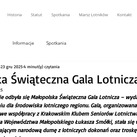
Historia
Statut
Spotkania
Marsz Lotników
Kontakt
i
Informacje
Spotkania
23 gru 2025
4 minut(y) czytania
a Świąteczna Gala Lotnicz
25
e odbyła się Małopolska Świąteczna Gala Lotnicza – wyda
u dla środowiska lotniczego regionu. Gala, organizowan
 we współpracy z Krakowskim Klubem Seniorów Lotnictwa
a Województwa Małopolskiego Łukasza Smółki, stała się
ającym narodową dumę z lotniczych dokonań oraz troskę