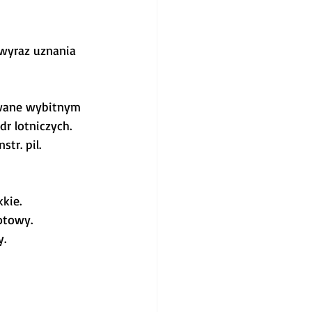
 wyraz uznania 
awane wybitnym 
r lotniczych. 
r. pil. 
kkie.
otowy.
y.