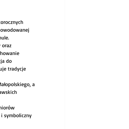
corocznych 
spowodowanej 
ule.
 oraz 
achowanie 
ja do 
je tradycje 
łopolskiego, a 
awskich 
niorów 
i symboliczny 