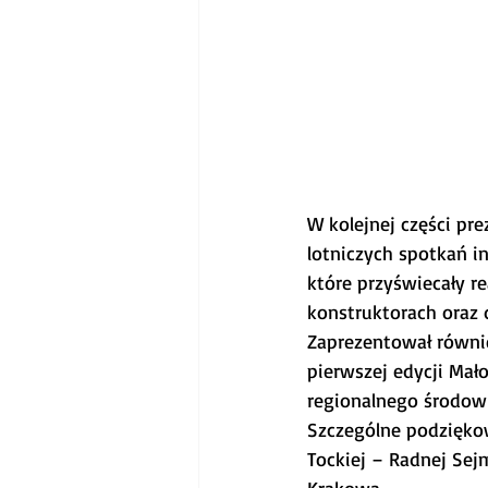
W kolejnej części pr
lotniczych spotkań i
które przyświecały r
konstruktorach oraz 
Zaprezentował równie
pierwszej edycji Mał
regionalnego środowi
Szczególne podziękow
Tockiej – Radnej Sej
Krakowa.