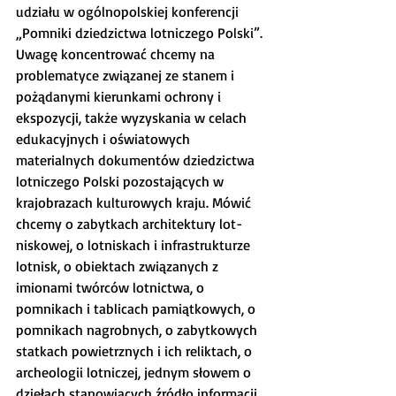
udziału w ogólnopolskiej konferencji 
„Pomniki dzie­dzic­twa lotniczego Polski”.
Uwagę koncentrować chcemy na 
problematyce związanej ze stanem i 
pożądanymi kierunkami ochrony i 
ekspozycji, także wyzyskania w ce­lach 
edukacyjnych i oświatowych 
materialnych dokumentów dziedzictwa 
lotniczego Polski po­zostających w 
krajobrazach kulturowych kraju. Mówić 
chcemy o zabytkach architektury lot­
niskowej, o lotniskach i infrastrukturze 
lotnisk, o obiektach związanych z 
imionami twórców lotnictwa, o 
pomnikach i tablicach pamiąt­ko­wych, o 
pomnikach nagrobnych, o za­byt­ko­wych 
statkach powietrznych i ich reliktach, o 
archeologii lotniczej, jednym słowem o 
dzie­łach stanowiących źródło informacji 