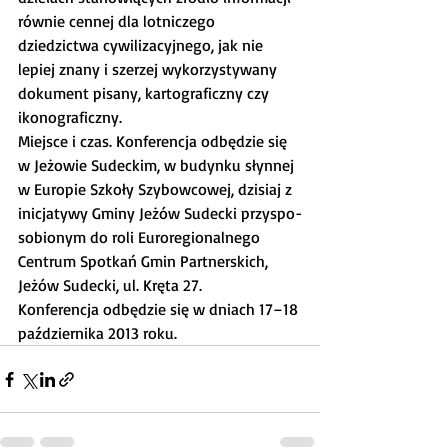
równie cennej dla lotniczego 
dziedzictwa cy­wi­li­za­cyj­nego, jak nie 
lepiej znany i szerzej wy­ko­rzys­ty­wany 
dokument pisany, kartograficzny czy 
ikonograficzny.
Miejsce i czas. Konferencja odbędzie się 
w Jeżowie Sudeckim, w budynku słynnej 
w Europie Szkoły Szybowcowej, dzisiaj z 
inicjatywy Gminy Jeżów Sudecki przy­spo­
so­bio­nym do roli Euroregionalnego 
Centrum Spotkań Gmin Partnerskich, 
Jeżów Sudecki, ul. Kręta 27.
Konferencja odbędzie się w dniach 17–18 
października 2013 roku.