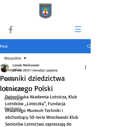
Post
Wszystkie
Leszek Mańkowski
Wszystkie
29 wrz 2013
1 minut(y) czytania
Pomniki dziedzictwa
Relacje
lotniczego Polski
Aktualności
Dolnośląska Akademia Lotnicza, Klub 
Informacje
Lotników „Loteczka”, Fundacja 
Spotkania
Otwartego Muzeum Techniki i 
obchodzący 50-lecie Wrocławski Klub 
Seniorów Lotnictwa zapraszają do 