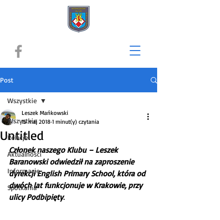
Post
Wszystkie
Leszek Mańkowski
Wszystkie
15 maj 2018
1 minut(y) czytania
Untitled
Relacje
Członek naszego Klubu – Leszek 
Aktualności
Baranowski odwiedził na zaproszenie 
Informacje
dyrekcji English Primary School, która od 
dwóch lat funkcjonuje w Krakowie, przy 
Spotkania
ulicy Podbipięty
.