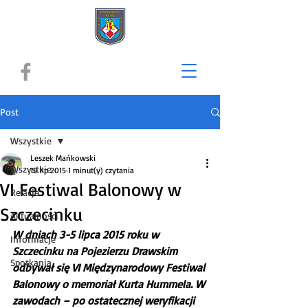
Post
Wszystkie
Leszek Mańkowski
Wszystkie
19 lip 2015
1 minut(y) czytania
VI Festiwal Balonowy w
Relacje
Szczecinku
Aktualności
W dniach 3-5 lipca 2015 roku w 
Informacje
Szczecinku na Pojezierzu Drawskim 
Spotkania
odbywał się VI Międzynarodowy Festiwal 
Balonowy o memoriał Kurta Hummela. W 
zawodach – po ostatecznej weryfikacji 