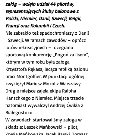
załóg – wzięło udział 44 pilotów, 
reprezentujących kluby balonowe z 
Polski, Niemiec, Danii, Szwecji, Belgii, 
Francji oraz Kolumbii i Czech.
Nie zabrakło też spadochroniarzy z Danii 
i Szwecji. W ramach zawodów – oprócz 
lotów rekreacyjnych – rozegrano 
sportową konkurencję „Pogoń za lisem”, 
którym w tym roku była załoga 
Krzysztofa Rękasa, lecąca repliką balonu 
braci Montgolfier. W punktacji ogólnej 
zwyciężył Mariusz Mozol z Warszawy. 
Drugie miejsce zajęła ekipa Ralpha 
Hanschkego z Niemiec. Miejsce trzecie 
natomiast wywalczył Andrzej Ćwikła z 
Białegostoku.
W zawodach startowaliśmy załogą w 
składzie: Leszek Mańkowski – pilot, 
Krysia Mańkowska, Jacek Barski, Tomasz 