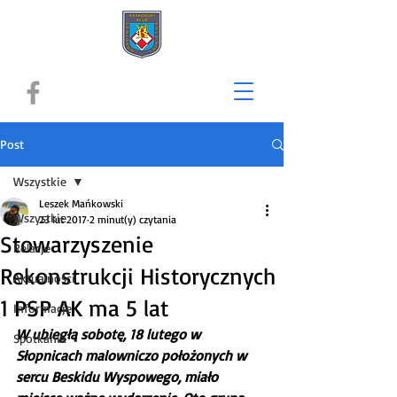
Post
Wszystkie
Leszek Mańkowski
Wszystkie
23 lut 2017
2 minut(y) czytania
Stowarzyszenie
Relacje
Rekonstrukcji Historycznych
Aktualności
1 PSP AK ma 5 lat
Informacje
W ubiegłą sobotę, 18 lutego w 
Spotkania
Słopnicach malowniczo położonych w 
sercu Beskidu Wyspowego, miało 