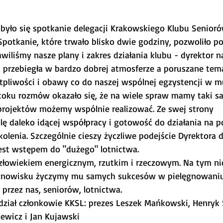
dbyło się spotkanie delegacji Krakowskiego Klubu Senioró
otkanie, które trwało blisko dwie godziny, pozwoliło po
iliśmy nasze plany i zakres działania klubu - dyrektor nak
a przebiegła w bardzo dobrej atmosferze a poruszane tem
pliwości i obawy co do naszej wspólnej egzystencji w mu
W toku rozmów okazało się, że na wiele spraw mamy taki s
projektów możemy wspólnie realizować. Ze swej strony 
ę daleko idącej współpracy i gotowość do działania na po
olenia. Szczególnie cieszy życzliwe podejście Dyrektora 
est wstępem do "dużego" lotnictwa. 
złowiekiem energicznym, rzutkim i rzeczowym. Na tym ni
nowisku życzymy mu samych sukcesów w pielęgnowaniu t
 przez nas, seniorów, lotnictwa.
dział członkowie KKSL: prezes Leszek Mańkowski, Henryk
iewicz i Jan Kujawski