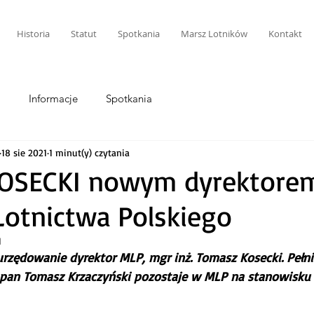
Historia
Statut
Spotkania
Marsz Lotników
Kontakt
i
Informacje
Spotkania
18 sie 2021
1 minut(y) czytania
OSECKI nowym dyrektore
otnictwa Polskiego
1
 urzędowanie dyrektor MLP, mgr inż. Tomasz Kosecki. Pełn
 pan Tomasz Krzaczyński pozostaje w MLP na stanowisku 