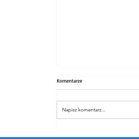
Komentarze
Napisz komentarz...
Koncert finałowy
Jubileuszowego 20. "Summer