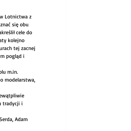
w Lotnictwa z 
znać się obu 
reślił cele do 
aty kolejno 
rach tej zacnej 
am pogląd i 
lu m.in. 
do modelarstwa, 
ewątpliwie 
radycji i 
 Serda, Adam 