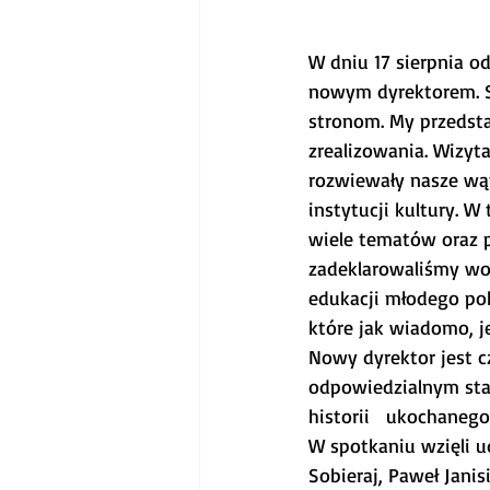
W dniu 17 sierpnia o
nowym dyrektorem. Sp
stronom. My przedstaw
zrealizowania. Wizyt
rozwiewały nasze wąt
instytucji kultury. 
wiele tematów oraz 
zadeklarowaliśmy wol
edukacji młodego pok
które jak wiadomo, j
Nowy dyrektor jest c
odpowiedzialnym sta
historii   ukochanego
W spotkaniu wzięli u
Sobieraj, Paweł Janis