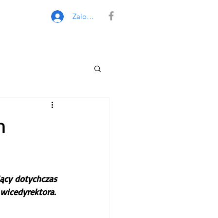
Zaloguj się
m
iący dotychczas 
wicedyrektora.