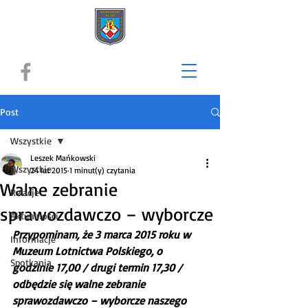
Post
Wszystkie
Leszek Mańkowski
Wszystkie
24 lut 2015
1 minut(y) czytania
Walne zebranie
Relacje
sprawozdawczo – wyborcze
Aktualności
Przypominam, że 3 marca 2015 roku w 
Informacje
Muzeum Lotnictwa Polskiego, o 
Spotkania
godzinie 17,00 / drugi termin 17,30 / 
odbędzie się walne zebranie 
sprawozdawczo – wyborcze naszego 